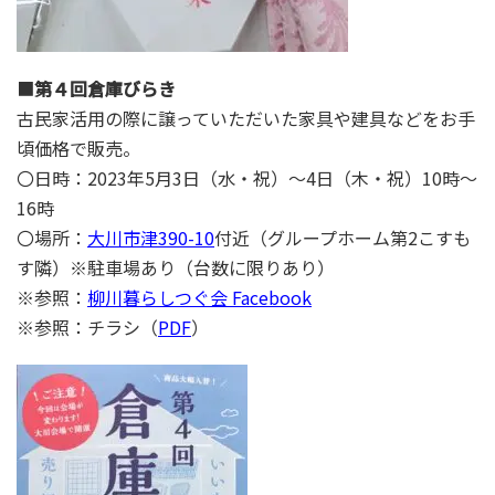
■
第４回倉庫びらき
古民家活用の際に譲っていただいた家具や建具などをお手
頃価格で販売。
〇日時：2023年5月3日（水・祝）～4日（木・祝）10時～
16時
〇場所：
大川市津390-10
付近（グループホーム第2こすも
す隣）※駐車場あり（台数に限りあり）
※参照：
柳川暮らしつぐ会 Facebook
※参照：チラシ（
PDF
）