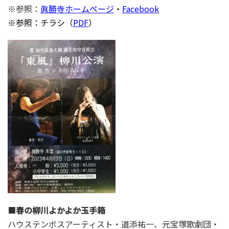
※参照：
眞勝寺ホームページ
・
Facebook
※参照：チラシ（
PDF
）
■
春の柳川よかよか玉手箱
ハウステンボスアーティスト・道添祐一、元宝塚歌劇団・