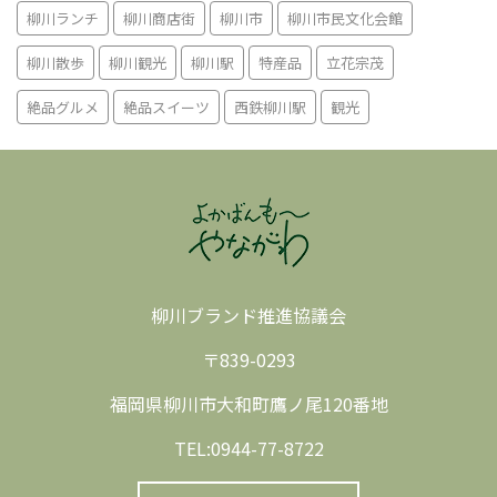
柳川ランチ
柳川商店街
柳川市
柳川市民文化会館
柳川散歩
柳川観光
柳川駅
特産品
立花宗茂
絶品グルメ
絶品スイーツ
西鉄柳川駅
観光
柳川ブランド推進協議会
〒839-0293
福岡県柳川市大和町鷹ノ尾120番地
TEL:0944-77-8722