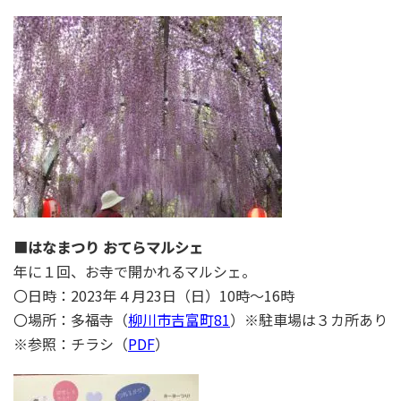
■
はなまつり おてらマルシェ
年に１回、お寺で開かれるマルシェ。
〇日時：2023年４月23日（日）10時～16時
〇場所：多福寺（
柳川市吉富町81
）※駐車場は３カ所あり
※参照：チラシ（
PDF
）