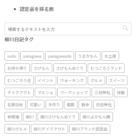
認定品を探る旅
柳川日記タグ
suito
yanagawa
yanagawashi
うまかもん
お土産
お持ち帰り
さげもん
さげもんめぐり
むつごろうランド
むつごろう会
イベント
ウォーキング
グルメ
スイーツ
テイクアウト
マルシェ
ワークショップ
三柱神社
体験
北原白秋
可愛い
手作り
掘割
散歩
日吉神社
有明海
柳川
柳川さげもんめぐり
柳川よかもん館
柳川グルメ
柳川テイクアウト
柳川ブランド認定品