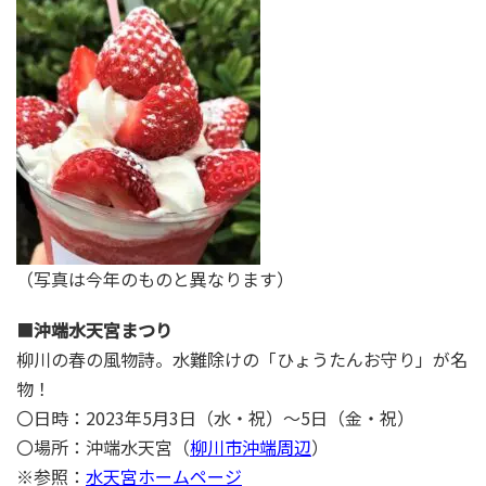
（写真は今年のものと異なります）
■
沖端水天宮まつり
柳川の春の風物詩。水難除けの「ひょうたんお守り」が名
物！
〇日時：2023年5月3日（水・祝）～5日（金・祝）
〇場所：沖端水天宮（
柳川市沖端周辺
）
※参照：
水天宮ホームページ