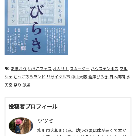
-
あまおう
,
いちごフェス
,
オカリナ
,
スムージー
,
ハウステンボス
,
マル
シェ
,
むつごろうランド
,
リサイクル市
,
中山大藤
,
倉庫びらき
,
日本舞踊
,
水
天宮
,
祭り
,
鉄道
投稿者プロフィール
ツツミ
柳川市大和町出身。幼少の頃は体が弱くて本が