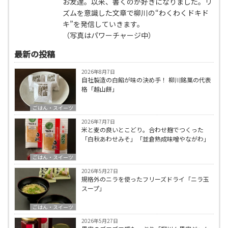
お友達。以来、書くのが好きになりました。リ
ズムを意識した文章で柳川の“わくわくドキド
キ”を発信していきます。
（写真はパワーチャージ中）
最新の投稿
2026年8月7日
自社製造の白餡が味の決め手！ 柳川銘菓の代表
格「越山餅」
ごはん・スイーツ
2026年7月7日
米と麦の良いとこどり。合わせ麹でつくった
「白秋あわせみそ」「並倉熟成味噌やながわ」
ごはん・スイーツ
2026年5月27日
規格外のニラを使ったフリーズドライ「ニラ玉
スープ」
ごはん・スイーツ
2026年5月27日