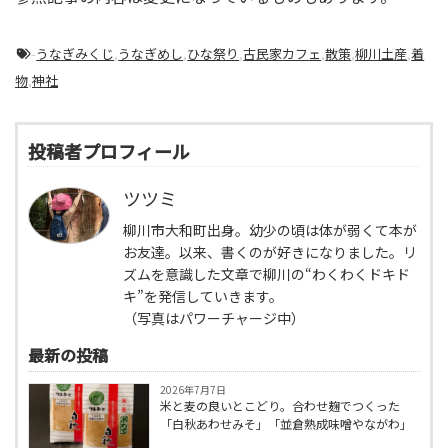
-
うなぎみくじ
,
うなぎめし
,
ひな祭り
,
古民家カフェ
,
散策
,
柳川土産
,
着
物
,
神社
投稿者プロフィール
ツツミ
柳川市大和町出身。幼少の頃は体が弱くて本が
お友達。以来、書くのが好きになりました。リ
ズムを意識した文章で柳川の“わくわくドキド
キ”を発信していきます。
（写真はパワーチャージ中）
最新の投稿
2026年7月7日
米と麦の良いとこどり。合わせ麹でつくった
「白秋あわせみそ」「並倉熟成味噌やながわ」