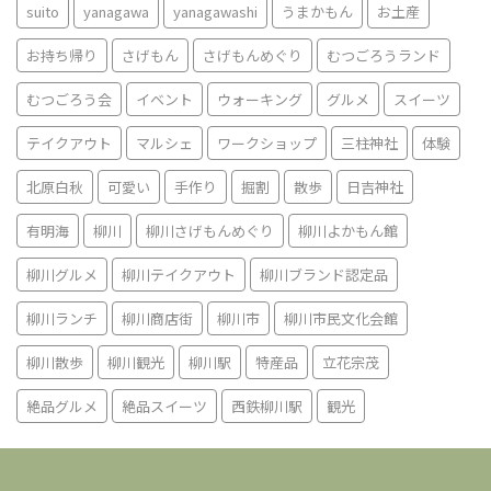
suito
yanagawa
yanagawashi
うまかもん
お土産
お持ち帰り
さげもん
さげもんめぐり
むつごろうランド
むつごろう会
イベント
ウォーキング
グルメ
スイーツ
テイクアウト
マルシェ
ワークショップ
三柱神社
体験
北原白秋
可愛い
手作り
掘割
散歩
日吉神社
有明海
柳川
柳川さげもんめぐり
柳川よかもん館
柳川グルメ
柳川テイクアウト
柳川ブランド認定品
柳川ランチ
柳川商店街
柳川市
柳川市民文化会館
柳川散歩
柳川観光
柳川駅
特産品
立花宗茂
絶品グルメ
絶品スイーツ
西鉄柳川駅
観光