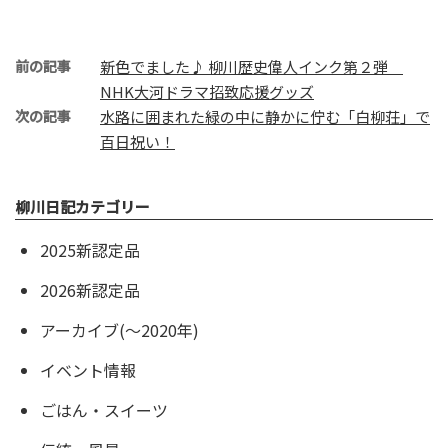
前の記事
新色でました♪ 柳川歴史偉人インク第２弾
NHK大河ドラマ招致応援グッズ
次の記事
水路に囲まれた緑の中に静かに佇む「白柳荘」で
百日祝い！
柳川日記カテゴリー
2025新認定品
2026新認定品
アーカイブ(〜2020年)
イベント情報
ごはん・スイーツ