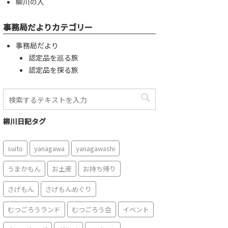
柳川の人
事務局だよりカテゴリー
事務局だより
認定品を巡る旅
認定品を探る旅
柳川日記タグ
suito
yanagawa
yanagawashi
うまかもん
お土産
お持ち帰り
さげもん
さげもんめぐり
むつごろうランド
むつごろう会
イベント