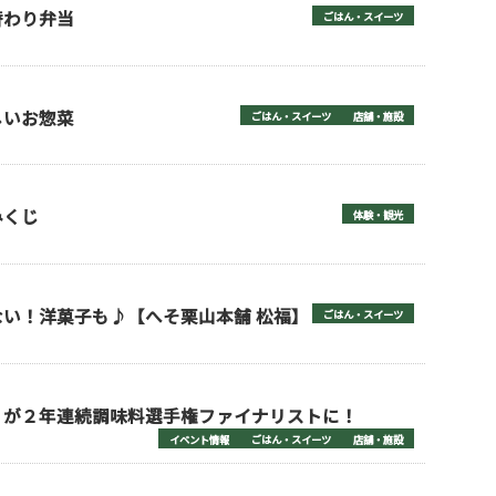
替わり弁当
ごはん・スイーツ
しいお惣菜
ごはん・スイーツ
店舗・施設
みくじ
体験・観光
い！洋菓子も♪【へそ栗山本舗 松福】
ごはん・スイーツ
』が２年連続調味料選手権ファイナリストに！
イベント情報
ごはん・スイーツ
店舗・施設