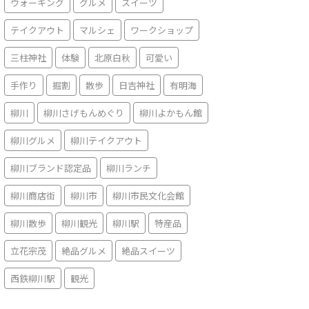
ウォーキング
グルメ
スイーツ
テイクアウト
マルシェ
ワークショップ
三柱神社
体験
北原白秋
可愛い
手作り
掘割
散歩
日吉神社
有明海
柳川
柳川さげもんめぐり
柳川よかもん館
柳川グルメ
柳川テイクアウト
柳川ブランド認定品
柳川ランチ
柳川商店街
柳川市
柳川市民文化会館
柳川散歩
柳川観光
柳川駅
特産品
立花宗茂
絶品グルメ
絶品スイーツ
西鉄柳川駅
観光