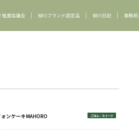
ド推進協議会
柳川ブランド認定品
柳川日記
事務局
ォンケーキMAHORO
ごはん・スイーツ