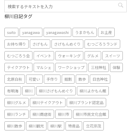
柳川日記タグ
suito
yanagawa
yanagawashi
うまかもん
お土産
お持ち帰り
さげもん
さげもんめぐり
むつごろうランド
むつごろう会
イベント
ウォーキング
グルメ
スイーツ
テイクアウト
マルシェ
ワークショップ
三柱神社
体験
北原白秋
可愛い
手作り
掘割
散歩
日吉神社
有明海
柳川
柳川さげもんめぐり
柳川よかもん館
柳川グルメ
柳川テイクアウト
柳川ブランド認定品
柳川ランチ
柳川商店街
柳川市
柳川市民文化会館
柳川散歩
柳川観光
柳川駅
特産品
立花宗茂