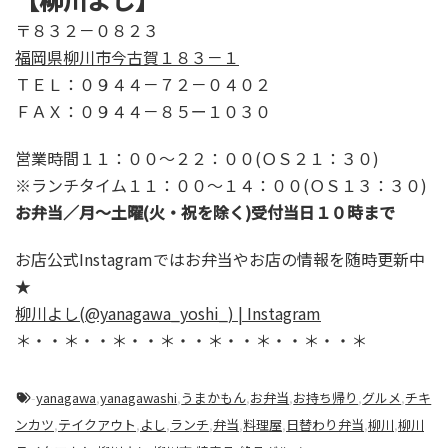
〒８３２－０８２３
福岡県柳川市今古賀１８３－１
ＴＥＬ：０９４４－７２－０４０２
ＦＡＸ：０９４４－８５ー１０３０
営業時間１１：００～２２：００(ＯＳ２１：３０)
※ランチタイム１１：００～１４：００(ＯＳ１３：３０)
お弁当／月～土曜(火・祝を除く)受付当日１０時まで
お店公式Instagramではお弁当やお店の情報を随時更新中
★
柳川よし(@yanagawa_yoshi_) | Instagram
＊・・＊・・＊・・＊・・＊・・＊・・＊・・＊
-
yanagawa
,
yanagawashi
,
うまかもん
,
お弁当
,
お持ち帰り
,
グルメ
,
チキ
ンカツ
,
テイクアウト
,
よし
,
ランチ
,
弁当
,
料理屋
,
日替わり弁当
,
柳川
,
柳川