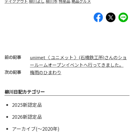
テイクアウト
,
柳川よし
,
柳川市
,
特産品
,
絶品グルメ
前の記事
unimet〈 ユニメット 〉(石橋鉄工所)さんのショ
ールームオープンイベントへ行ってきました。
次の記事
梅雨のひまわり
柳川日記カテゴリー
2025新認定品
2026新認定品
アーカイブ(〜2020年)