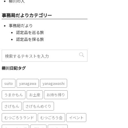
柳川の人
事務局だよりカテゴリー
事務局だより
認定品を巡る旅
認定品を探る旅
柳川日記タグ
suito
yanagawa
yanagawashi
うまかもん
お土産
お持ち帰り
さげもん
さげもんめぐり
むつごろうランド
むつごろう会
イベント