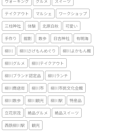
ウォーキング
グルメ
スイーツ
テイクアウト
マルシェ
ワークショップ
三柱神社
体験
北原白秋
可愛い
手作り
掘割
散歩
日吉神社
有明海
柳川
柳川さげもんめぐり
柳川よかもん館
柳川グルメ
柳川テイクアウト
柳川ブランド認定品
柳川ランチ
柳川商店街
柳川市
柳川市民文化会館
柳川散歩
柳川観光
柳川駅
特産品
立花宗茂
絶品グルメ
絶品スイーツ
西鉄柳川駅
観光