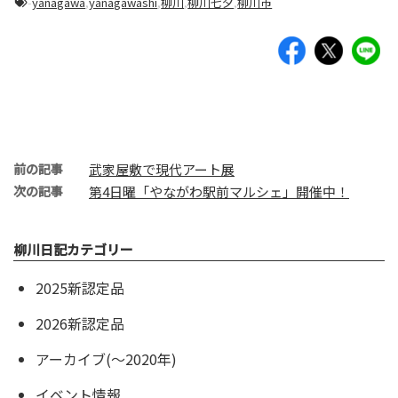
-
yanagawa
,
yanagawashi
,
柳川
,
柳川七夕
,
柳川市
前の記事
武家屋敷で現代アート展
次の記事
第4日曜「やながわ駅前マルシェ」開催中！
柳川日記カテゴリー
2025新認定品
2026新認定品
アーカイブ(〜2020年)
イベント情報