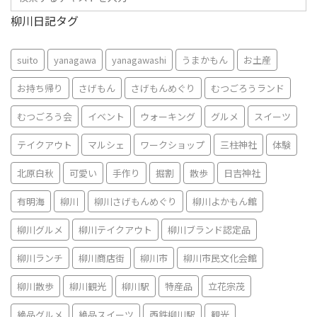
柳川日記タグ
suito
yanagawa
yanagawashi
うまかもん
お土産
お持ち帰り
さげもん
さげもんめぐり
むつごろうランド
むつごろう会
イベント
ウォーキング
グルメ
スイーツ
テイクアウト
マルシェ
ワークショップ
三柱神社
体験
北原白秋
可愛い
手作り
掘割
散歩
日吉神社
有明海
柳川
柳川さげもんめぐり
柳川よかもん館
柳川グルメ
柳川テイクアウト
柳川ブランド認定品
柳川ランチ
柳川商店街
柳川市
柳川市民文化会館
柳川散歩
柳川観光
柳川駅
特産品
立花宗茂
絶品グルメ
絶品スイーツ
西鉄柳川駅
観光