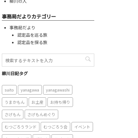
柳川の人
事務局だよりカテゴリー
事務局だより
認定品を巡る旅
認定品を探る旅
柳川日記タグ
suito
yanagawa
yanagawashi
うまかもん
お土産
お持ち帰り
さげもん
さげもんめぐり
むつごろうランド
むつごろう会
イベント