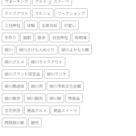
ウォーキング
グルメ
スイーツ
テイクアウト
マルシェ
ワークショップ
三柱神社
体験
北原白秋
可愛い
手作り
掘割
散歩
日吉神社
有明海
柳川
柳川さげもんめぐり
柳川よかもん館
柳川グルメ
柳川テイクアウト
柳川ブランド認定品
柳川ランチ
柳川商店街
柳川市
柳川市民文化会館
柳川散歩
柳川観光
柳川駅
特産品
立花宗茂
絶品グルメ
絶品スイーツ
西鉄柳川駅
観光