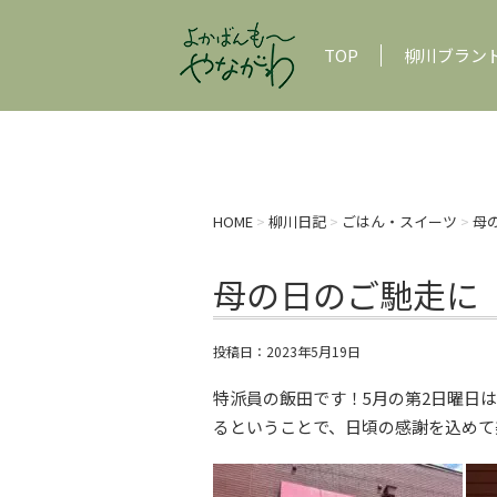
TOP
柳川ブラン
HOME
>
柳川日記
>
ごはん・スイーツ
>
母
母の日のご馳走に
投稿日：
2023年5月19日
特派員の飯田です！5月の第2日曜日
るということで、日頃の感謝を込めて