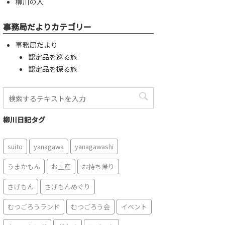
柳川の人
事務局だよりカテゴリー
事務局だより
認定品を巡る旅
認定品を探る旅
柳川日記タグ
suito
yanagawa
yanagawashi
うまかもん
お土産
お持ち帰り
さげもん
さげもんめぐり
むつごろうランド
むつごろう会
イベント