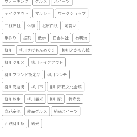
ウォーキング
グルメ
スイーツ
テイクアウト
マルシェ
ワークショップ
三柱神社
体験
北原白秋
可愛い
手作り
掘割
散歩
日吉神社
有明海
柳川
柳川さげもんめぐり
柳川よかもん館
柳川グルメ
柳川テイクアウト
柳川ブランド認定品
柳川ランチ
柳川商店街
柳川市
柳川市民文化会館
柳川散歩
柳川観光
柳川駅
特産品
立花宗茂
絶品グルメ
絶品スイーツ
西鉄柳川駅
観光