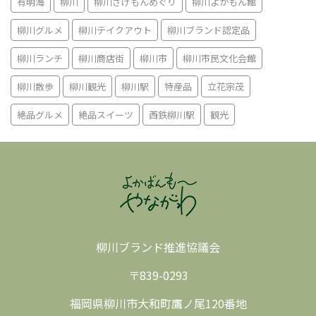
有明海
柳川
柳川さげもんめぐり
柳川よかもん館
柳川グルメ
柳川テイクアウト
柳川ブランド認定品
柳川ランチ
柳川商店街
柳川市
柳川市民文化会館
柳川散歩
柳川観光
柳川駅
特産品
立花宗茂
絶品グルメ
絶品スイーツ
西鉄柳川駅
観光
柳川ブランド推進協議会
〒839-0293
福岡県柳川市大和町鷹ノ尾120番地