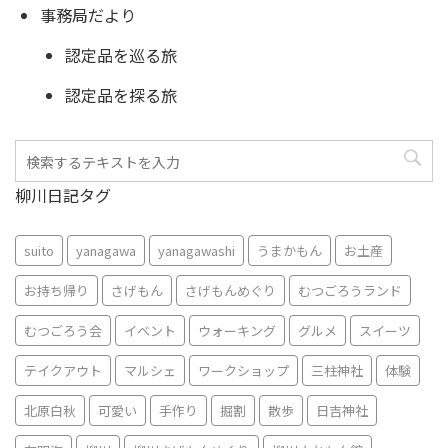
事務局だより
認定品を巡る旅
認定品を探る旅
柳川日記タグ
suito
yanagawa
yanagawashi
うまかもん
お土産
お持ち帰り
さげもん
さげもんめぐり
むつごろうランド
むつごろう会
イベント
ウォーキング
グルメ
スイーツ
テイクアウト
マルシェ
ワークショップ
三柱神社
体験
北原白秋
可愛い
手作り
掘割
散歩
日吉神社