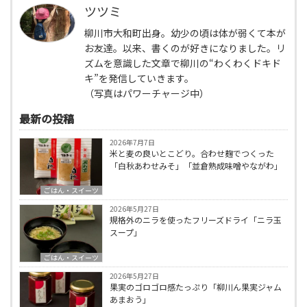
ツツミ
柳川市大和町出身。幼少の頃は体が弱くて本が
お友達。以来、書くのが好きになりました。リ
ズムを意識した文章で柳川の“わくわくドキド
キ”を発信していきます。
（写真はパワーチャージ中）
最新の投稿
2026年7月7日
米と麦の良いとこどり。合わせ麹でつくった
「白秋あわせみそ」「並倉熟成味噌やながわ」
ごはん・スイーツ
2026年5月27日
規格外のニラを使ったフリーズドライ「ニラ玉
スープ」
ごはん・スイーツ
2026年5月27日
果実のゴロゴロ感たっぷり「柳川ん果実ジャム
あまおう」