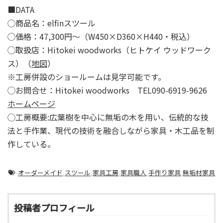
■DATA
◯商品名：elfinスツール
◯価格：47,300円～（W450×D360×H440・税込）
◯取扱店：Hitokei woodworks（ヒトケイ ウッドワーク
ス）（
地図
）
※工房併設のショールームは見学可能です。
◯お問合せ：Hitokei woodworks TEL090-6919-9626
ホームページ
◯工房概要:広葉樹を中心に無垢の木を用い、伝統的な技
法と手作業、現代の技術を融合しながら家具・木工品を制
作している。
-
オーダーメイド
,
スツール
,
家具工房
,
家具職人
,
手作り家具
,
無垢材家具
投稿者プロフィール