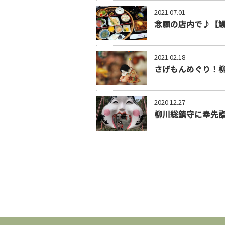
2021.07.01
念願の店内で♪【鰻
2021.02.18
さげもんめぐり！柳
2020.12.27
柳川総鎮守に幸先