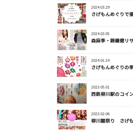
2024.03.29
さげもんめぐりで
2024.03.05
森麻季・錦織健リサ
2024.01.24
さげもんめぐりの
2023.05.01
西鉄柳川駅のコイ
2023.02.06
柳川雛祭り さげ