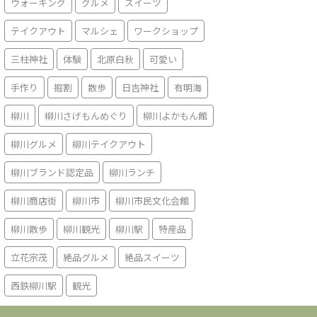
ウォーキング
グルメ
スイーツ
テイクアウト
マルシェ
ワークショップ
三柱神社
体験
北原白秋
可愛い
手作り
掘割
散歩
日吉神社
有明海
柳川
柳川さげもんめぐり
柳川よかもん館
柳川グルメ
柳川テイクアウト
柳川ブランド認定品
柳川ランチ
柳川商店街
柳川市
柳川市民文化会館
柳川散歩
柳川観光
柳川駅
特産品
立花宗茂
絶品グルメ
絶品スイーツ
西鉄柳川駅
観光