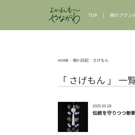
TOP
柳川ブラン
HOME
>
柳川日記
>
さげもん
「 さげもん 」 一
2025.03.28
伝統を守りつつ斬新な