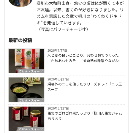
柳川市大和町出身。幼少の頃は体が弱くて本が
お友達。以来、書くのが好きになりました。リ
ズムを意識した文章で柳川の“わくわくドキド
キ”を発信していきます。
（写真はパワーチャージ中）
最新の投稿
2026年7月7日
米と麦の良いとこどり。合わせ麹でつくった
「白秋あわせみそ」「並倉熟成味噌やながわ」
ごはん・スイーツ
2026年5月27日
規格外のニラを使ったフリーズドライ「ニラ玉
スープ」
ごはん・スイーツ
2026年5月27日
果実のゴロゴロ感たっぷり「柳川ん果実ジャム
あまおう」
ごはん・スイーツ