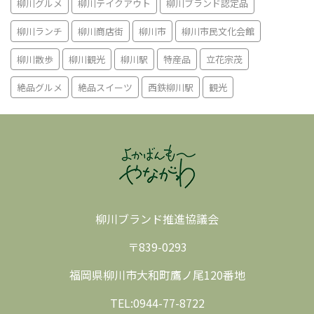
柳川グルメ
柳川テイクアウト
柳川ブランド認定品
柳川ランチ
柳川商店街
柳川市
柳川市民文化会館
柳川散歩
柳川観光
柳川駅
特産品
立花宗茂
絶品グルメ
絶品スイーツ
西鉄柳川駅
観光
柳川ブランド推進協議会
〒839-0293
福岡県柳川市大和町鷹ノ尾120番地
TEL:0944-77-8722