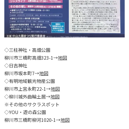
◇三柱神社・高畑公園
柳川市三橋町高畑323-1→
地図
◇日吉神社
柳川市坂本町7→
地図
◇有明地域観光物産公園
柳川市上宮永町22-1→
地図
◇柳川城外曲輪土居→
地図
※その他のサクラスポット
◇YOU・遊の森公園
柳川市三橋町柳河1020-1→
地図