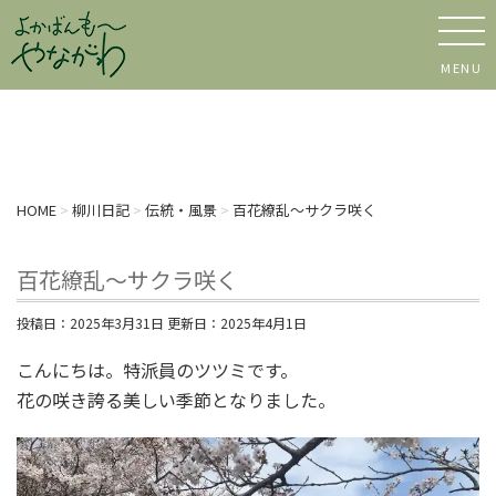
MENU
HOME
>
柳川日記
>
伝統・風景
>
百花繚乱～サクラ咲く
百花繚乱～サクラ咲く
投稿日：2025年3月31日 更新日：
2025年4月1日
こんにちは。特派員のツツミです。
花の咲き誇る美しい季節となりました。