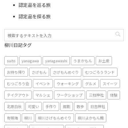
認定品を巡る旅
認定品を探る旅
柳川日記タグ
suito
yanagawa
yanagawashi
うまかもん
お土産
お持ち帰り
さげもん
さげもんめぐり
むつごろうランド
むつごろう会
イベント
ウォーキング
グルメ
スイーツ
テイクアウト
マルシェ
ワークショップ
三柱神社
体験
北原白秋
可愛い
手作り
掘割
散歩
日吉神社
有明海
柳川
柳川さげもんめぐり
柳川よかもん館