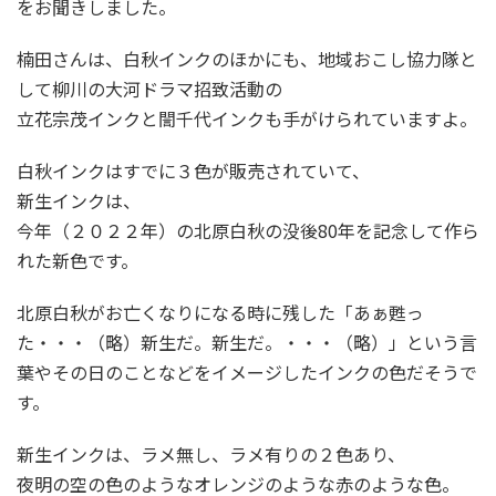
をお聞きしました。
楠田さんは、白秋インクのほかにも、地域おこし協力隊と
して柳川の大河ドラマ招致活動の
立花宗茂インクと誾千代インクも手がけられていますよ。
白秋インクはすでに３色が販売されていて、
新生インクは、
今年（２０２２年）の北原白秋の没後80年を記念して作ら
れた新色です。
北原白秋がお亡くなりになる時に残した「あぁ甦っ
た・・・（略）新生だ。新生だ。・・・（略）」という言
葉やその日のことなどをイメージしたインクの色だそうで
す。
新生インクは、ラメ無し、ラメ有りの２色あり、
夜明の空の色のようなオレンジのような赤のような色。