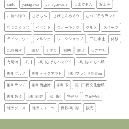
suito
yanagawa
yanagawashi
うまかもん
お土産
お持ち帰り
さげもん
さげもんめぐり
むつごろうランド
むつごろう会
イベント
ウォーキング
グルメ
スイーツ
テイクアウト
マルシェ
ワークショップ
三柱神社
体験
北原白秋
可愛い
手作り
掘割
散歩
日吉神社
有明海
柳川
柳川さげもんめぐり
柳川よかもん館
柳川グルメ
柳川テイクアウト
柳川ブランド認定品
柳川ランチ
柳川商店街
柳川市
柳川市民文化会館
柳川散歩
柳川観光
柳川駅
特産品
立花宗茂
絶品グルメ
絶品スイーツ
西鉄柳川駅
観光