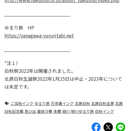
http://www.hakushu.or.jp/about_hakushu/index.php
_________________________
ゆるり旅 HP
https://yanagawa-yururitabi.net
_________________________
*注１）
白秋祭2022年は開催されました。
北原白秋生誕祭2022年1月25日は中止・2023年について
は未定です。
-
ご当地インク
,
ゆるり旅
,
万年筆インク
,
北原白秋
,
北原白秋生家
,
北原
白秋記念館
,
思ひ出
,
曼珠沙華
,
朱欒
,
柳川
,
柳川ゆるり旅
,
白秋インク