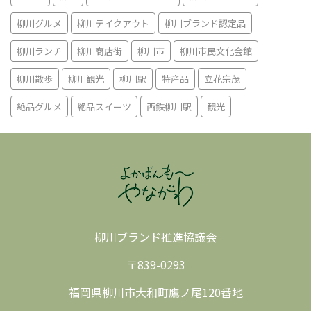
柳川グルメ
柳川テイクアウト
柳川ブランド認定品
柳川ランチ
柳川商店街
柳川市
柳川市民文化会館
柳川散歩
柳川観光
柳川駅
特産品
立花宗茂
絶品グルメ
絶品スイーツ
西鉄柳川駅
観光
柳川ブランド推進協議会
〒839-0293
福岡県柳川市大和町鷹ノ尾120番地