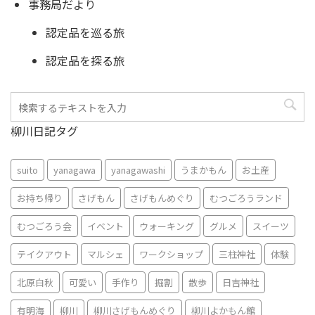
事務局だより
認定品を巡る旅
認定品を探る旅
柳川日記タグ
suito
yanagawa
yanagawashi
うまかもん
お土産
お持ち帰り
さげもん
さげもんめぐり
むつごろうランド
むつごろう会
イベント
ウォーキング
グルメ
スイーツ
テイクアウト
マルシェ
ワークショップ
三柱神社
体験
北原白秋
可愛い
手作り
掘割
散歩
日吉神社
有明海
柳川
柳川さげもんめぐり
柳川よかもん館