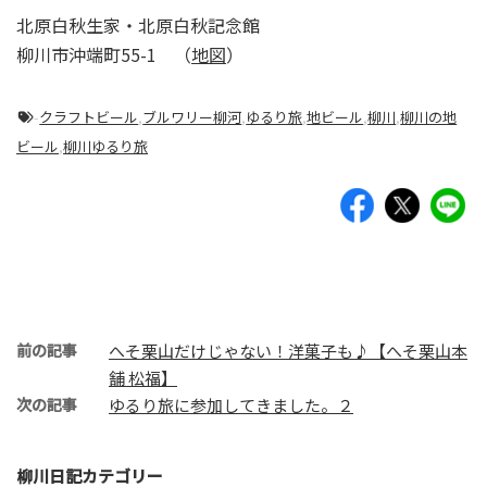
北原白秋生家・北原白秋記念館
柳川市沖端町55-1 （
地図
）
-
クラフトビール
,
ブルワリー柳河
,
ゆるり旅
,
地ビール
,
柳川
,
柳川の地
ビール
,
柳川ゆるり旅
前の記事
へそ栗山だけじゃない！洋菓子も♪【へそ栗山本
舗 松福】
次の記事
ゆるり旅に参加してきました。２
柳川日記カテゴリー