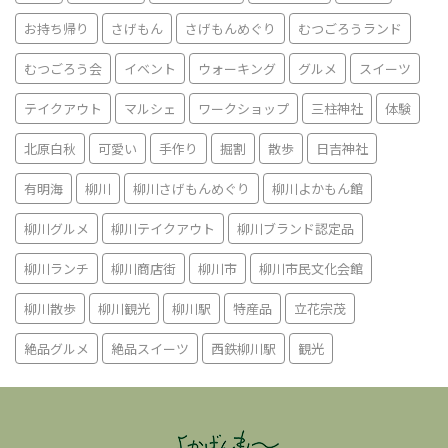
お持ち帰り
さげもん
さげもんめぐり
むつごろうランド
むつごろう会
イベント
ウォーキング
グルメ
スイーツ
テイクアウト
マルシェ
ワークショップ
三柱神社
体験
北原白秋
可愛い
手作り
掘割
散歩
日吉神社
有明海
柳川
柳川さげもんめぐり
柳川よかもん館
柳川グルメ
柳川テイクアウト
柳川ブランド認定品
柳川ランチ
柳川商店街
柳川市
柳川市民文化会館
柳川散歩
柳川観光
柳川駅
特産品
立花宗茂
絶品グルメ
絶品スイーツ
西鉄柳川駅
観光