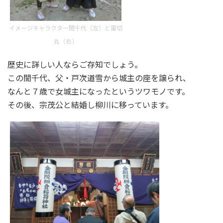
イメージキャラクター誾千代（左）と雷切
丸（右）
歴史に詳しい人ならご存知でしょう。
この誾千代、父・戸次道雪から城主の座を譲られ、
なんと７歳で女城主になったというツワモノです。
その後、宗茂公と結婚し柳川に移っています。