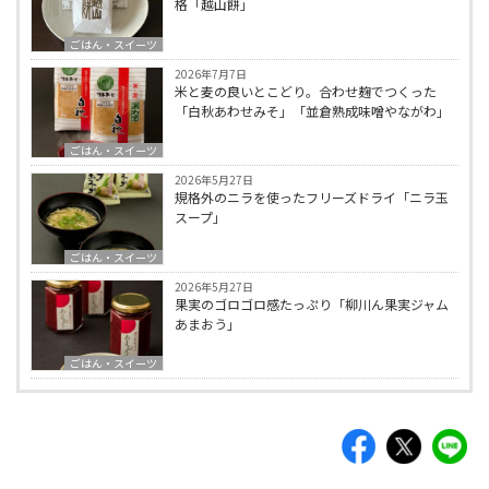
格「越山餅」
ごはん・スイーツ
2026年7月7日
米と麦の良いとこどり。合わせ麹でつくった
「白秋あわせみそ」「並倉熟成味噌やながわ」
ごはん・スイーツ
2026年5月27日
規格外のニラを使ったフリーズドライ「ニラ玉
スープ」
ごはん・スイーツ
2026年5月27日
果実のゴロゴロ感たっぷり「柳川ん果実ジャム
あまおう」
ごはん・スイーツ