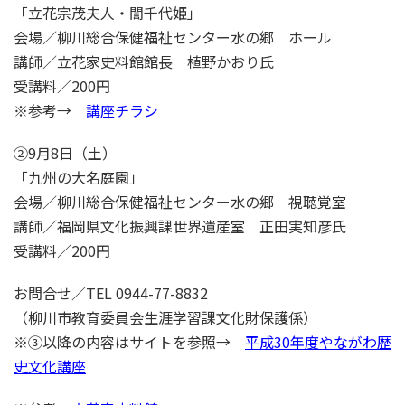
「立花宗茂夫人・誾千代姫」
会場／柳川総合保健福祉センター水の郷 ホール
講師／立花家史料館館長 植野かおり氏
受講料／200円
※参考→
講座チラシ
②9月8日（土）
「九州の大名庭園」
会場／柳川総合保健福祉センター水の郷 視聴覚室
講師／福岡県文化振興課世界遺産室 正田実知彦氏
受講料／200円
お問合せ／TEL 0944-77-8832
（柳川市教育委員会生涯学習課文化財保護係）
※③以降の内容はサイトを参照→
平成30年度やながわ歴
史文化講座