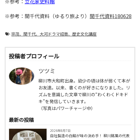
※参考：
立花家史料館
※参考：誾千代資料（ゆるり旅より）
誾千代資料180628
-
宗茂、誾千代、大河ドラマ招致、歴史文化講座
投稿者プロフィール
ツツミ
柳川市大和町出身。幼少の頃は体が弱くて本が
お友達。以来、書くのが好きになりました。リ
ズムを意識した文章で柳川の“わくわくドキド
キ”を発信していきます。
（写真はパワーチャージ中）
最新の投稿
2026年8月7日
自社製造の白餡が味の決め手！ 柳川銘菓の代表