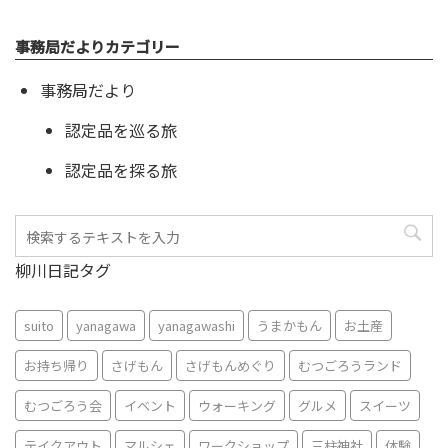
事務局だよりカテゴリー
事務局だより
認定品を巡る旅
認定品を探る旅
柳川日記タグ
suito
yanagawa
yanagawashi
うまかもん
お土産
お持ち帰り
さげもん
さげもんめぐり
むつごろうランド
むつごろう会
イベント
ウォーキング
グルメ
スイーツ
テイクアウト
マルシェ
ワークショップ
三柱神社
体験