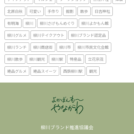
北原白秋
可愛い
手作り
掘割
散歩
日吉神社
有明海
柳川
柳川さげもんめぐり
柳川よかもん館
柳川グルメ
柳川テイクアウト
柳川ブランド認定品
柳川ランチ
柳川商店街
柳川市
柳川市民文化会館
柳川散歩
柳川観光
柳川駅
特産品
立花宗茂
絶品グルメ
絶品スイーツ
西鉄柳川駅
観光
柳川ブランド推進協議会