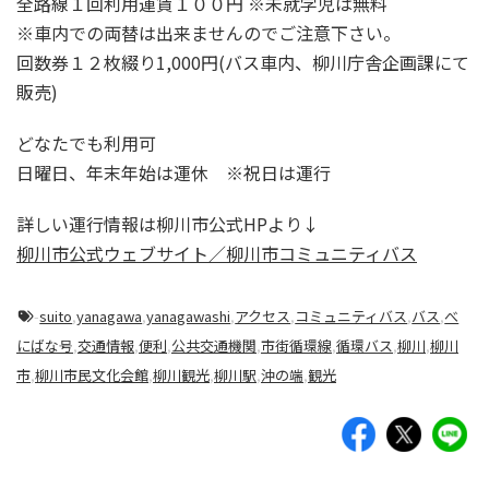
全路線１回利用運賃１００円 ※未就学児は無料
※車内での両替は出来ませんのでご注意下さい。
回数券１２枚綴り1,000円(バス車内、柳川庁舎企画課にて
販売)
どなたでも利用可
日曜日、年末年始は運休 ※祝日は運行
詳しい運行情報は柳川市公式HPより↓
柳川市公式ウェブサイト／柳川市コミュニティバス
-
suito
,
yanagawa
,
yanagawashi
,
アクセス
,
コミュニティバス
,
バス
,
べ
にばな号
,
交通情報
,
便利
,
公共交通機関
,
市街循環線
,
循環バス
,
柳川
,
柳川
市
,
柳川市民文化会館
,
柳川観光
,
柳川駅
,
沖の端
,
観光