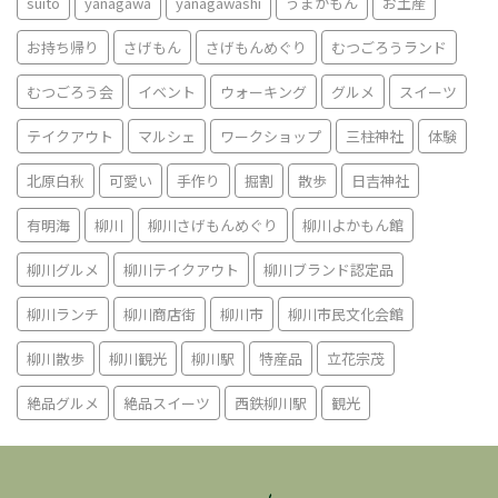
suito
yanagawa
yanagawashi
うまかもん
お土産
お持ち帰り
さげもん
さげもんめぐり
むつごろうランド
むつごろう会
イベント
ウォーキング
グルメ
スイーツ
テイクアウト
マルシェ
ワークショップ
三柱神社
体験
北原白秋
可愛い
手作り
掘割
散歩
日吉神社
有明海
柳川
柳川さげもんめぐり
柳川よかもん館
柳川グルメ
柳川テイクアウト
柳川ブランド認定品
柳川ランチ
柳川商店街
柳川市
柳川市民文化会館
柳川散歩
柳川観光
柳川駅
特産品
立花宗茂
絶品グルメ
絶品スイーツ
西鉄柳川駅
観光