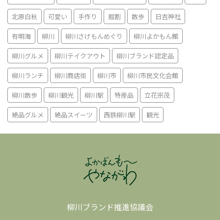
北原白秋
可愛い
手作り
掘割
散歩
日吉神社
有明海
柳川
柳川さげもんめぐり
柳川よかもん館
柳川グルメ
柳川テイクアウト
柳川ブランド認定品
柳川ランチ
柳川商店街
柳川市
柳川市民文化会館
柳川散歩
柳川観光
柳川駅
特産品
立花宗茂
絶品グルメ
絶品スイーツ
西鉄柳川駅
観光
柳川ブランド推進協議会