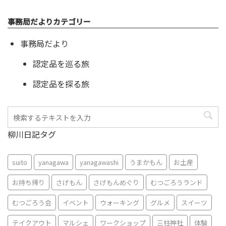
事務局だよりカテゴリー
事務局だより
認定品を巡る旅
認定品を探る旅
柳川日記タグ
suito
yanagawa
yanagawashi
うまかもん
お土産
お持ち帰り
さげもん
さげもんめぐり
むつごろうランド
むつごろう会
イベント
ウォーキング
グルメ
スイーツ
テイクアウト
マルシェ
ワークショップ
三柱神社
体験