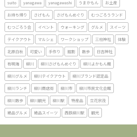
suito
yanagawa
yanagawashi
うまかもん
お土産
お持ち帰り
さげもん
さげもんめぐり
むつごろうランド
むつごろう会
イベント
ウォーキング
グルメ
スイーツ
テイクアウト
マルシェ
ワークショップ
三柱神社
体験
北原白秋
可愛い
手作り
掘割
散歩
日吉神社
有明海
柳川
柳川さげもんめぐり
柳川よかもん館
柳川グルメ
柳川テイクアウト
柳川ブランド認定品
柳川ランチ
柳川商店街
柳川市
柳川市民文化会館
柳川散歩
柳川観光
柳川駅
特産品
立花宗茂
絶品グルメ
絶品スイーツ
西鉄柳川駅
観光