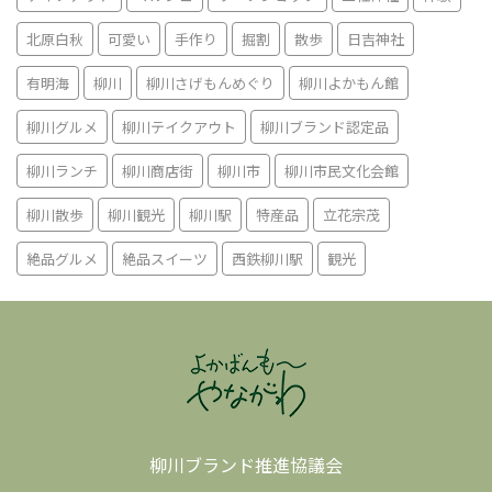
北原白秋
可愛い
手作り
掘割
散歩
日吉神社
有明海
柳川
柳川さげもんめぐり
柳川よかもん館
柳川グルメ
柳川テイクアウト
柳川ブランド認定品
柳川ランチ
柳川商店街
柳川市
柳川市民文化会館
柳川散歩
柳川観光
柳川駅
特産品
立花宗茂
絶品グルメ
絶品スイーツ
西鉄柳川駅
観光
柳川ブランド推進協議会