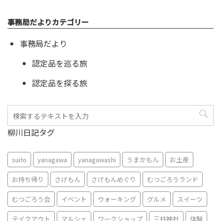
事務局だよりカテゴリー
事務局だより
認定品を巡る旅
認定品を探る旅
柳川日記タグ
suito
yanagawa
yanagawashi
うまかもん
お土産
お持ち帰り
さげもん
さげもんめぐり
むつごろうランド
むつごろう会
イベント
ウォーキング
グルメ
スイーツ
テイクアウト
マルシェ
ワークショップ
三柱神社
体験