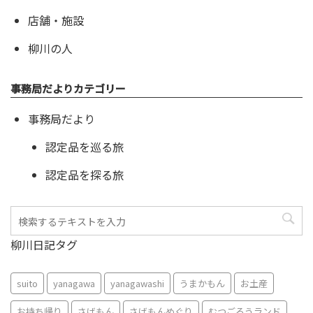
店舗・施設
柳川の人
事務局だよりカテゴリー
事務局だより
認定品を巡る旅
認定品を探る旅
柳川日記タグ
suito
yanagawa
yanagawashi
うまかもん
お土産
お持ち帰り
さげもん
さげもんめぐり
むつごろうランド