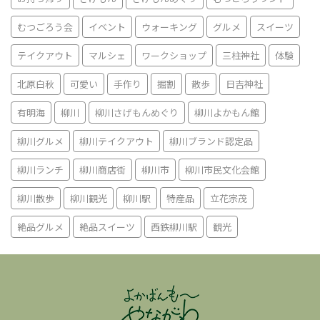
むつごろう会
イベント
ウォーキング
グルメ
スイーツ
テイクアウト
マルシェ
ワークショップ
三柱神社
体験
北原白秋
可愛い
手作り
掘割
散歩
日吉神社
有明海
柳川
柳川さげもんめぐり
柳川よかもん館
柳川グルメ
柳川テイクアウト
柳川ブランド認定品
柳川ランチ
柳川商店街
柳川市
柳川市民文化会館
柳川散歩
柳川観光
柳川駅
特産品
立花宗茂
絶品グルメ
絶品スイーツ
西鉄柳川駅
観光