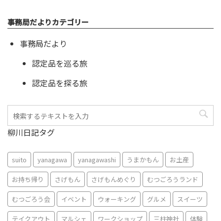
事務局だよりカテゴリー
事務局だより
認定品を巡る旅
認定品を探る旅
柳川日記タグ
suito
yanagawa
yanagawashi
うまかもん
お土産
お持ち帰り
さげもん
さげもんめぐり
むつごろうランド
むつごろう会
イベント
ウォーキング
グルメ
スイーツ
テイクアウト
マルシェ
ワークショップ
三柱神社
体験