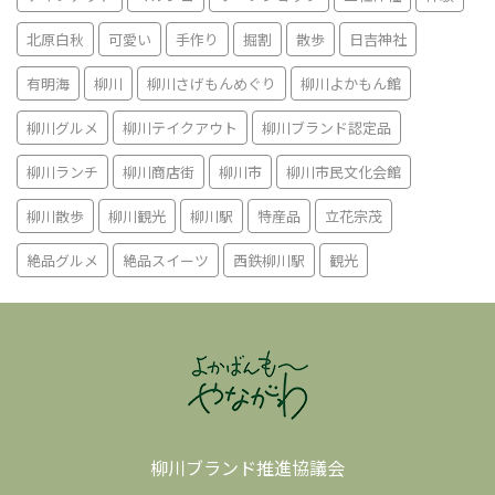
北原白秋
可愛い
手作り
掘割
散歩
日吉神社
有明海
柳川
柳川さげもんめぐり
柳川よかもん館
柳川グルメ
柳川テイクアウト
柳川ブランド認定品
柳川ランチ
柳川商店街
柳川市
柳川市民文化会館
柳川散歩
柳川観光
柳川駅
特産品
立花宗茂
絶品グルメ
絶品スイーツ
西鉄柳川駅
観光
柳川ブランド推進協議会