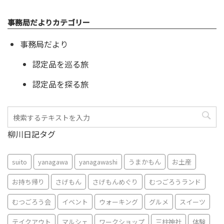
事務局だよりカテゴリー
事務局だより
認定品を巡る旅
認定品を探る旅
柳川日記タグ
suito
yanagawa
yanagawashi
うまかもん
お土産
お持ち帰り
さげもん
さげもんめぐり
むつごろうランド
むつごろう会
イベント
ウォーキング
グルメ
スイーツ
テイクアウト
マルシェ
ワークショップ
三柱神社
体験