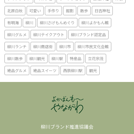
北原白秋
可愛い
手作り
掘割
散歩
日吉神社
有明海
柳川
柳川さげもんめぐり
柳川よかもん館
柳川グルメ
柳川テイクアウト
柳川ブランド認定品
柳川ランチ
柳川商店街
柳川市
柳川市民文化会館
柳川散歩
柳川観光
柳川駅
特産品
立花宗茂
絶品グルメ
絶品スイーツ
西鉄柳川駅
観光
柳川ブランド推進協議会