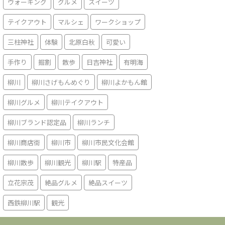
ウォーキング
グルメ
スイーツ
テイクアウト
マルシェ
ワークショップ
三柱神社
体験
北原白秋
可愛い
手作り
掘割
散歩
日吉神社
有明海
柳川
柳川さげもんめぐり
柳川よかもん館
柳川グルメ
柳川テイクアウト
柳川ブランド認定品
柳川ランチ
柳川商店街
柳川市
柳川市民文化会館
柳川散歩
柳川観光
柳川駅
特産品
立花宗茂
絶品グルメ
絶品スイーツ
西鉄柳川駅
観光