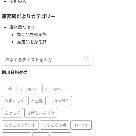
柳川の人
事務局だよりカテゴリー
事務局だより
認定品を巡る旅
認定品を探る旅
柳川日記タグ
suito
yanagawa
yanagawashi
うまかもん
お土産
お持ち帰り
さげもん
さげもんめぐり
むつごろうランド
むつごろう会
イベント