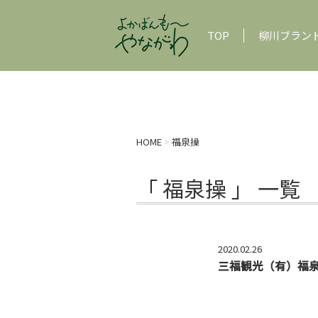
TOP
柳川ブラン
HOME
>
福泉操
「 福泉操 」 一覧
2020.02.26
三福観光（有）福泉