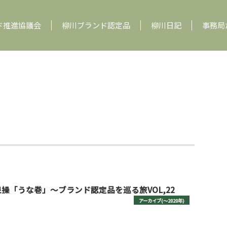
ド推進協議会
柳川ブランド認定品
柳川日記
事務局
操「うな巻」～ブランド認定品を巡る旅VOL,22
アーカイブ(〜2020年)