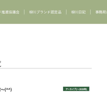
ド推進協議会
柳川ブランド認定品
柳川日記
事務局
覧
(^^)
アーカイブ(〜2020年)