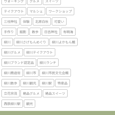
ウォーキング
グルメ
スイーツ
テイクアウト
マルシェ
ワークショップ
三柱神社
体験
北原白秋
可愛い
手作り
掘割
散歩
日吉神社
有明海
柳川
柳川さげもんめぐり
柳川よかもん館
柳川グルメ
柳川テイクアウト
柳川ブランド認定品
柳川ランチ
柳川商店街
柳川市
柳川市民文化会館
柳川散歩
柳川観光
柳川駅
特産品
立花宗茂
絶品グルメ
絶品スイーツ
西鉄柳川駅
観光