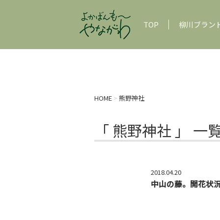
TOP
柳川ブラン
HOME
>
熊野神社
「 熊野神社 」 一
2018.04.20
中山の藤。開花状況〜