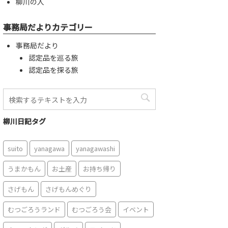
柳川の人
事務局だよりカテゴリー
事務局だより
認定品を巡る旅
認定品を探る旅
柳川日記タグ
suito
yanagawa
yanagawashi
うまかもん
お土産
お持ち帰り
さげもん
さげもんめぐり
むつごろうランド
むつごろう会
イベント