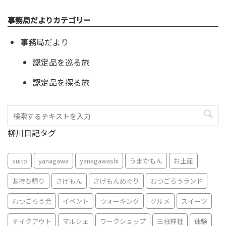
事務局だよりカテゴリー
事務局だより
認定品を巡る旅
認定品を探る旅
柳川日記タグ
suito
yanagawa
yanagawashi
うまかもん
お土産
お持ち帰り
さげもん
さげもんめぐり
むつごろうランド
むつごろう会
イベント
ウォーキング
グルメ
スイーツ
テイクアウト
マルシェ
ワークショップ
三柱神社
体験