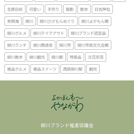
北原白秋
可愛い
手作り
掘割
散歩
日吉神社
有明海
柳川
柳川さげもんめぐり
柳川よかもん館
柳川グルメ
柳川テイクアウト
柳川ブランド認定品
柳川ランチ
柳川商店街
柳川市
柳川市民文化会館
柳川散歩
柳川観光
柳川駅
特産品
立花宗茂
絶品グルメ
絶品スイーツ
西鉄柳川駅
観光
柳川ブランド推進協議会