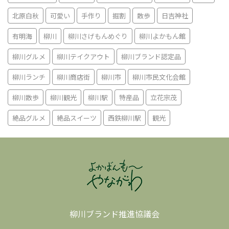
北原白秋
可愛い
手作り
掘割
散歩
日吉神社
有明海
柳川
柳川さげもんめぐり
柳川よかもん館
柳川グルメ
柳川テイクアウト
柳川ブランド認定品
柳川ランチ
柳川商店街
柳川市
柳川市民文化会館
柳川散歩
柳川観光
柳川駅
特産品
立花宗茂
絶品グルメ
絶品スイーツ
西鉄柳川駅
観光
柳川ブランド推進協議会