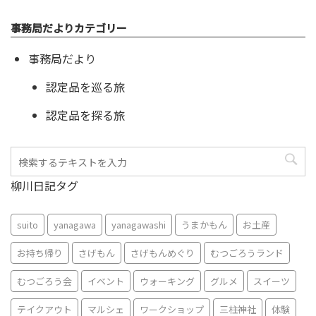
事務局だよりカテゴリー
事務局だより
認定品を巡る旅
認定品を探る旅
柳川日記タグ
suito
yanagawa
yanagawashi
うまかもん
お土産
お持ち帰り
さげもん
さげもんめぐり
むつごろうランド
むつごろう会
イベント
ウォーキング
グルメ
スイーツ
テイクアウト
マルシェ
ワークショップ
三柱神社
体験