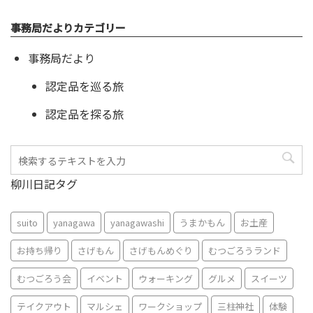
事務局だよりカテゴリー
事務局だより
認定品を巡る旅
認定品を探る旅
柳川日記タグ
suito
yanagawa
yanagawashi
うまかもん
お土産
お持ち帰り
さげもん
さげもんめぐり
むつごろうランド
むつごろう会
イベント
ウォーキング
グルメ
スイーツ
テイクアウト
マルシェ
ワークショップ
三柱神社
体験