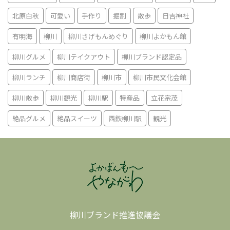
北原白秋
可愛い
手作り
掘割
散歩
日吉神社
有明海
柳川
柳川さげもんめぐり
柳川よかもん館
柳川グルメ
柳川テイクアウト
柳川ブランド認定品
柳川ランチ
柳川商店街
柳川市
柳川市民文化会館
柳川散歩
柳川観光
柳川駅
特産品
立花宗茂
絶品グルメ
絶品スイーツ
西鉄柳川駅
観光
柳川ブランド推進協議会