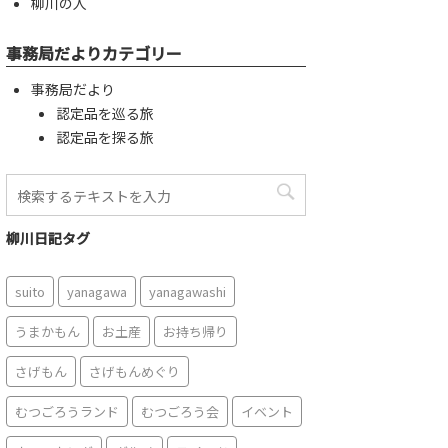
柳川の人
事務局だよりカテゴリー
事務局だより
認定品を巡る旅
認定品を探る旅
柳川日記タグ
suito
yanagawa
yanagawashi
うまかもん
お土産
お持ち帰り
さげもん
さげもんめぐり
むつごろうランド
むつごろう会
イベント