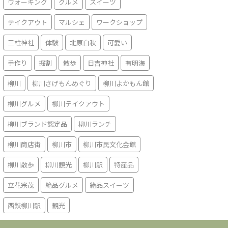
ウォーキング
グルメ
スイーツ
テイクアウト
マルシェ
ワークショップ
三柱神社
体験
北原白秋
可愛い
手作り
掘割
散歩
日吉神社
有明海
柳川
柳川さげもんめぐり
柳川よかもん館
柳川グルメ
柳川テイクアウト
柳川ブランド認定品
柳川ランチ
柳川商店街
柳川市
柳川市民文化会館
柳川散歩
柳川観光
柳川駅
特産品
立花宗茂
絶品グルメ
絶品スイーツ
西鉄柳川駅
観光