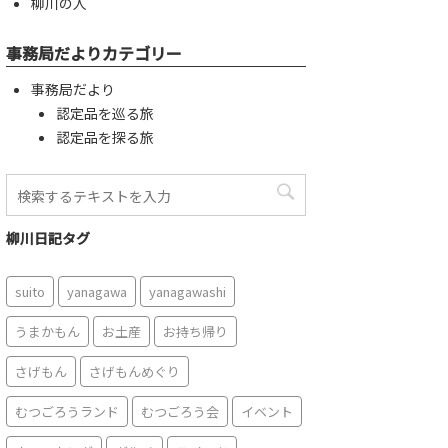
柳川の人
事務局だよりカテゴリー
事務局だより
認定品を巡る旅
認定品を探る旅
柳川日記タグ
suito
yanagawa
yanagawashi
うまかもん
お土産
お持ち帰り
さげもん
さげもんめぐり
むつごろうランド
むつごろう会
イベント