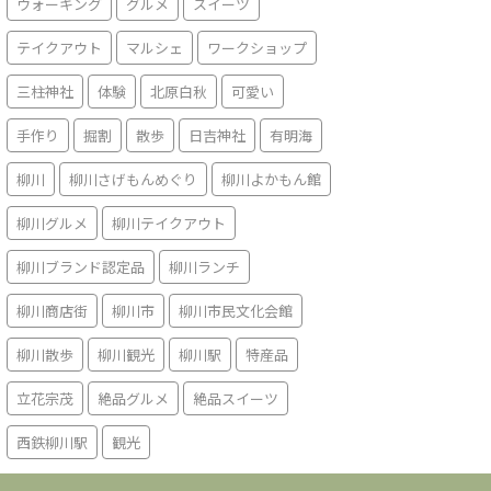
ウォーキング
グルメ
スイーツ
テイクアウト
マルシェ
ワークショップ
三柱神社
体験
北原白秋
可愛い
手作り
掘割
散歩
日吉神社
有明海
柳川
柳川さげもんめぐり
柳川よかもん館
柳川グルメ
柳川テイクアウト
柳川ブランド認定品
柳川ランチ
柳川商店街
柳川市
柳川市民文化会館
柳川散歩
柳川観光
柳川駅
特産品
立花宗茂
絶品グルメ
絶品スイーツ
西鉄柳川駅
観光