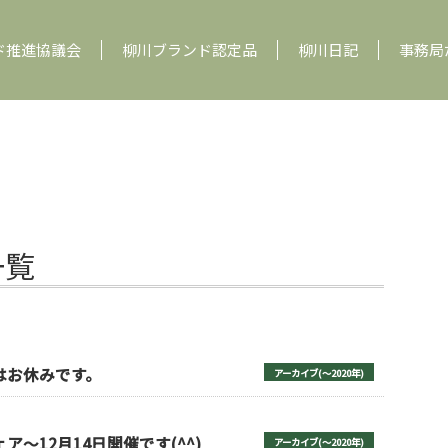
ド推進協議会
柳川ブランド認定品
柳川日記
事務局
一覧
園はお休みです。
アーカイブ(〜2020年)
ア〜12月14日開催です(^^)
アーカイブ(〜2020年)