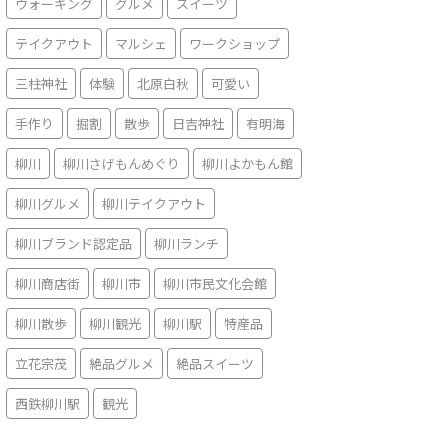
ウォーキング
グルメ
スイーツ
テイクアウト
マルシェ
ワークショップ
三柱神社
体験
北原白秋
可愛い
手作り
掘割
散歩
日吉神社
有明海
柳川
柳川さげもんめぐり
柳川よかもん館
柳川グルメ
柳川テイクアウト
柳川ブランド認定品
柳川ランチ
柳川商店街
柳川市
柳川市民文化会館
柳川散歩
柳川観光
柳川駅
特産品
立花宗茂
絶品グルメ
絶品スイーツ
西鉄柳川駅
観光