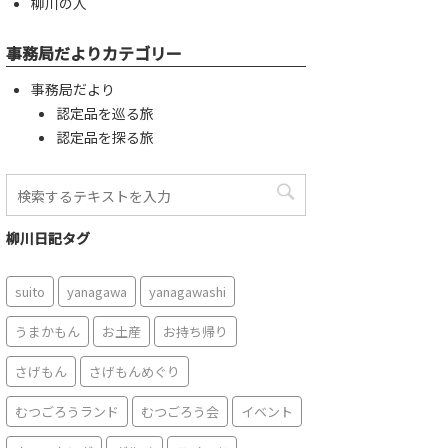
柳川の人
事務局だよりカテゴリー
事務局だより
認定品を巡る旅
認定品を探る旅
柳川日記タグ
suito
yanagawa
yanagawashi
うまかもん
お土産
お持ち帰り
さげもん
さげもんめぐり
むつごろうランド
むつごろう会
イベント