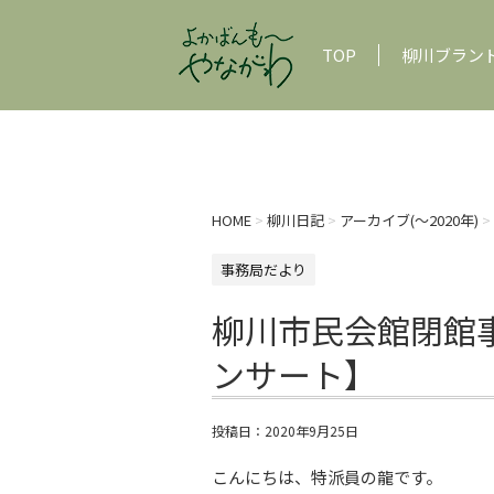
TOP
柳川ブラン
HOME
>
柳川日記
>
アーカイブ(〜2020年)
>
事務局だより
柳川市民会館閉館事
ンサート】
投稿日：
2020年9月25日
こんにちは、特派員の龍です。