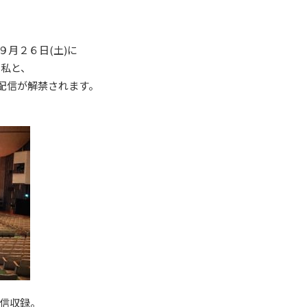
月２６日(土)に
る私と、
の配信が解禁されます。
信収録。