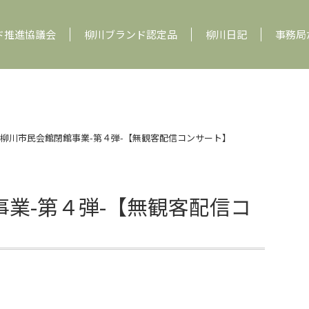
ド推進協議会
柳川ブランド認定品
柳川日記
事務局
柳川市民会館閉館事業-第４弾-【無観客配信コンサート】
業-第４弾-【無観客配信コ