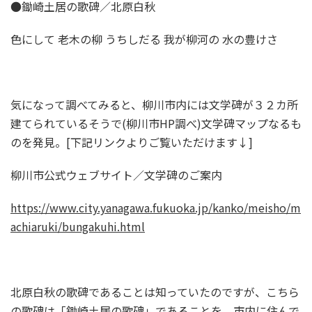
●鋤崎土居の歌碑／北原白秋
色にして 老木の柳 うちしだる 我が柳河の 水の豊けさ
気になって調べてみると、柳川市内には文学碑が３２カ所
建てられているそうで(柳川市HP調べ)文学碑マップなるも
のを発見。[下記リンクよりご覧いただけます↓]
柳川市公式ウェブサイト／文学碑のご案内
https://www.city.yanagawa.fukuoka.jp/kanko/meisho/m
achiaruki/bungakuhi.html
北原白秋の歌碑であることは知っていたのですが、こちら
の歌碑は「鋤崎土居の歌碑」であることを、市内に住んで