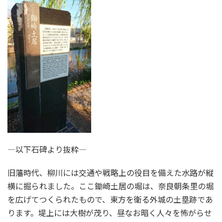
—以下石碑より抜粋—
旧藩時代、柳川には交通や戦略上の役目を備えた水路が縦
横に掘られました。ここ鋤崎土居の堀は、奈良朝条里の堀
を広げてつくられたもので、東方を衛る外城の土塁跡であ
ります。堤上には大樹が茂り、昼なお暗く人々を怖がらせ