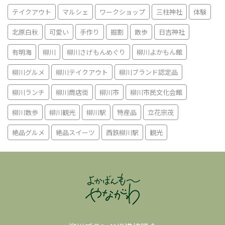
テイクアウト
マルシェ
ワークショップ
三柱神社
体験
北原白秋
可愛い
手作り
掘割
散歩
日吉神社
有明海
柳川
柳川さげもんめぐり
柳川よかもん館
柳川グルメ
柳川テイクアウト
柳川ブランド認定品
柳川ランチ
柳川商店街
柳川市
柳川市民文化会館
柳川散歩
柳川観光
柳川駅
特産品
立花宗茂
絶品グルメ
絶品スイーツ
西鉄柳川駅
観光