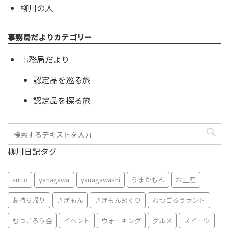
柳川の人
事務局だよりカテゴリー
事務局だより
認定品を巡る旅
認定品を探る旅
柳川日記タグ
suito
yanagawa
yanagawashi
うまかもん
お土産
お持ち帰り
さげもん
さげもんめぐり
むつごろうランド
むつごろう会
イベント
ウォーキング
グルメ
スイーツ