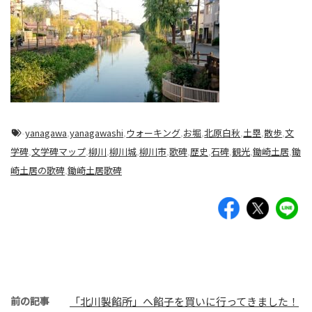
-
yanagawa
,
yanagawashi
,
ウォーキング
,
お堀
,
北原白秋
,
土塁
,
散歩
,
文
学碑
,
文学碑マップ
,
柳川
,
柳川城
,
柳川市
,
歌碑
,
歴史
,
石碑
,
観光
,
鋤崎土居
,
鋤
崎土居の歌碑
,
鋤崎土居歌碑
前の記事
「北川製餡所」へ餡子を買いに行ってきました！