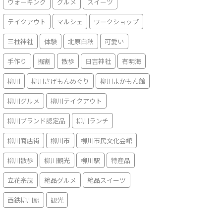
ウォーキング
グルメ
スイーツ
テイクアウト
マルシェ
ワークショップ
三柱神社
体験
北原白秋
可愛い
手作り
掘割
散歩
日吉神社
有明海
柳川
柳川さげもんめぐり
柳川よかもん館
柳川グルメ
柳川テイクアウト
柳川ブランド認定品
柳川ランチ
柳川商店街
柳川市
柳川市民文化会館
柳川散歩
柳川観光
柳川駅
特産品
立花宗茂
絶品グルメ
絶品スイーツ
西鉄柳川駅
観光