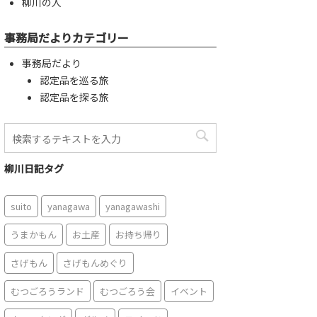
柳川の人
事務局だよりカテゴリー
事務局だより
認定品を巡る旅
認定品を探る旅
柳川日記タグ
suito
yanagawa
yanagawashi
うまかもん
お土産
お持ち帰り
さげもん
さげもんめぐり
むつごろうランド
むつごろう会
イベント