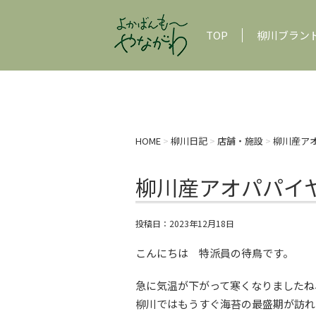
TOP
柳川ブラン
HOME
>
柳川日記
>
店舗・施設
>
柳川産ア
柳川産アオパパイ
投稿日：
2023年12月18日
こんにちは 特派員の待鳥です。
急に気温が下がって寒くなりましたね
柳川ではもうすぐ海苔の最盛期が訪れ