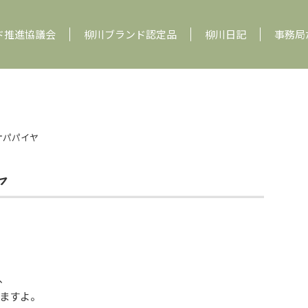
ド推進協議会
柳川ブランド認定品
柳川日記
事務局
オパパイヤ
ヤ
、
ますよ。