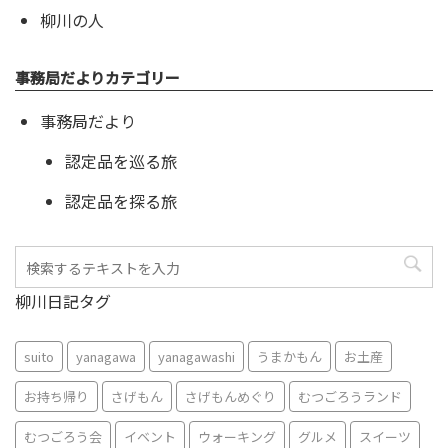
柳川の人
事務局だよりカテゴリー
事務局だより
認定品を巡る旅
認定品を探る旅
柳川日記タグ
suito
yanagawa
yanagawashi
うまかもん
お土産
お持ち帰り
さげもん
さげもんめぐり
むつごろうランド
むつごろう会
イベント
ウォーキング
グルメ
スイーツ