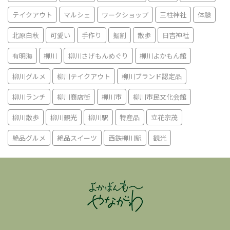
テイクアウト
マルシェ
ワークショップ
三柱神社
体験
北原白秋
可愛い
手作り
掘割
散歩
日吉神社
有明海
柳川
柳川さげもんめぐり
柳川よかもん館
柳川グルメ
柳川テイクアウト
柳川ブランド認定品
柳川ランチ
柳川商店街
柳川市
柳川市民文化会館
柳川散歩
柳川観光
柳川駅
特産品
立花宗茂
絶品グルメ
絶品スイーツ
西鉄柳川駅
観光