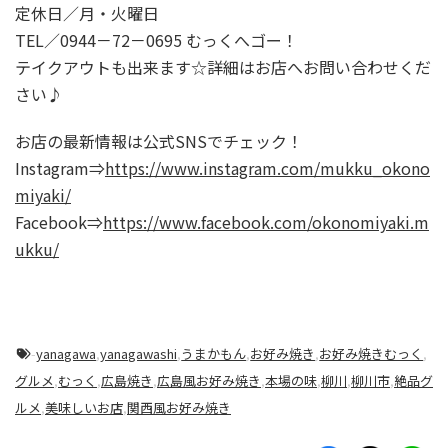
定休日／月・火曜日
TEL／0944－72－0695 むっくへゴー！
テイクアウトも出来ます☆詳細はお店へお問い合わせくだ
さい♪
お店の最新情報は公式SNSでチェック！
Instagram⇒
https://www.instagram.com/mukku_okono
miyaki/
Facebook⇒
https://www.facebook.com/okonomiyaki.m
ukku/
-
yanagawa
,
yanagawashi
,
うまかもん
,
お好み焼き
,
お好み焼きむっく
,
グルメ
,
むっく
,
広島焼き
,
広島風お好み焼き
,
本場の味
,
柳川
,
柳川市
,
絶品グ
ルメ
,
美味しいお店
,
関西風お好み焼き