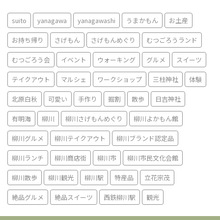
suito
yanagawa
yanagawashi
うまかもん
お土産
お持ち帰り
さげもん
さげもんめぐり
むつごろうランド
むつごろう会
イベント
ウォーキング
グルメ
スイーツ
テイクアウト
マルシェ
ワークショップ
三柱神社
体験
北原白秋
可愛い
手作り
掘割
散歩
日吉神社
有明海
柳川
柳川さげもんめぐり
柳川よかもん館
柳川グルメ
柳川テイクアウト
柳川ブランド認定品
柳川ランチ
柳川商店街
柳川市
柳川市民文化会館
柳川散歩
柳川観光
柳川駅
特産品
立花宗茂
絶品グルメ
絶品スイーツ
西鉄柳川駅
観光