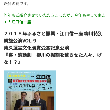
派員の龍です。
昨年もご紹介させていただきましたが、今年もやって来ま
す！江口信一座！
２０１８年ふるさと振興・江口信一座 柳川特別
凱旋公演VOL.９
東久邇宮文化褒賞受賞記念公演
『喜・感動劇 柳川の掘割を蘇らせた人々、げ
な！？』