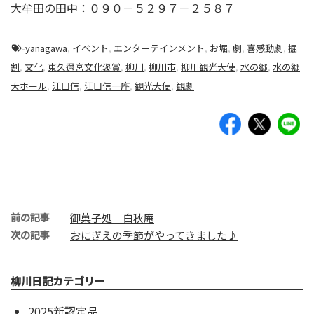
大牟田の田中：０９０－５２９７－２５８７
-
yanagawa
,
イベント
,
エンターテインメント
,
お堀
,
劇
,
喜感動劇
,
掘
割
,
文化
,
東久邇宮文化褒賞
,
柳川
,
柳川市
,
柳川観光大使
,
水の郷
,
水の郷
大ホール
,
江口信
,
江口信一座
,
観光大使
,
観劇
前の記事
御菓子処 白秋庵
次の記事
おにぎえの季節がやってきました♪
柳川日記カテゴリー
2025新認定品