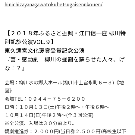
hinichizayanagawatokubetsugaisennkouen/
【２０１８年ふるさと振興・江口信一座 柳川特
別凱旋公演VOL.９】
東久邇宮文化褒賞受賞記念公演
『喜・感動劇 柳川の掘割を蘇らせた人々、げ
な！？』
会場：柳川水の郷大ホール(柳川市上宮永町６－３)《
地
図
》
会場TEL：０９４４－７５－６２００
日時：１０月１３日(土)午後２時～・午後６時～
１０月１４日(日)午後２時～(全３回公演)
※全公演、入場は３０分前より。
観劇推進券：２.０００円(当日券２.５００円)高校生以下