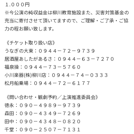
１.０００円
※今公演の純収益金は柳川教育施設また、災害対策基金の
充当に寄付させて頂いてますので、ご理解・ご了承・ご協
力の程お願い致します。
《チケット取り扱い店》
うなぎの大東：０９４４－７２－９７３９
居酒屋あしたがあるさ：０９４４－６３－７２７０
福泉操：０９４４－７３－５７６０
小川楽器(株)柳川店：０９４４－７４－０３３３
松月船乗場：０９４４－７２－６１７７
《問い合わせ・観劇予約／上演推進委員会》
徳永：０９０－４９８９－９７３９
森田：０９０－４３４９－７２６９
田中：０９０－４３４８－０８２０
千堂：０９０－２５０７－７１３１