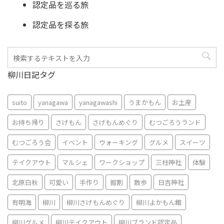
認定品を巡る旅
認定品を探る旅
柳川日記タグ
suito
yanagawa
yanagawashi
うまかもん
お土産
お持ち帰り
さげもん
さげもんめぐり
むつごろうランド
むつごろう会
イベント
ウォーキング
グルメ
スイーツ
テイクアウト
マルシェ
ワークショップ
三柱神社
体験
北原白秋
可愛い
手作り
掘割
散歩
日吉神社
有明海
柳川
柳川さげもんめぐり
柳川よかもん館
柳川グルメ
柳川テイクアウト
柳川ブランド認定品