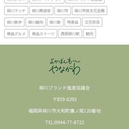
柳川ランチ
柳川商店街
柳川市
柳川市民文化会館
柳川散歩
柳川観光
柳川駅
特産品
立花宗茂
絶品グルメ
絶品スイーツ
西鉄柳川駅
観光
柳川ブランド推進協議会
〒839-0293
福岡県柳川市大和町鷹ノ尾120番地
TEL:0944-77-8722