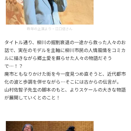
昨年の上演より・江口信さん
タイトル通り、柳川の掘割衰退の一途から救った人々のお
話で、実在のモデルを主軸に柳川市民の人情風情をコミカ
ルに描きながら郷土愛を蘇らせた人々の物語だそう
で…！？
廃市ともなりかけた街を今一度見つめ直そうと、近代都市
化の波と歩調を併せながら…そこには古からの伝言が。
山村佐智子先生の脚本のもと、よりスケールの大きな物語
が展開していくとのこと！