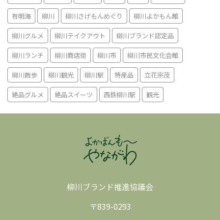
有明海
柳川
柳川さげもんめぐり
柳川よかもん館
柳川グルメ
柳川テイクアウト
柳川ブランド認定品
柳川ランチ
柳川商店街
柳川市
柳川市民文化会館
柳川散歩
柳川観光
柳川駅
特産品
立花宗茂
絶品グルメ
絶品スイーツ
西鉄柳川駅
観光
柳川ブランド推進協議会
〒839-0293