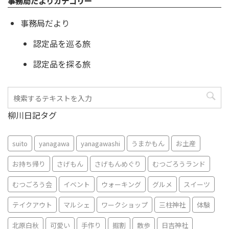
事務局だよりカテゴリー
事務局だより
認定品を巡る旅
認定品を探る旅
柳川日記タグ
suito
yanagawa
yanagawashi
うまかもん
お土産
お持ち帰り
さげもん
さげもんめぐり
むつごろうランド
むつごろう会
イベント
ウォーキング
グルメ
スイーツ
テイクアウト
マルシェ
ワークショップ
三柱神社
体験
北原白秋
可愛い
手作り
掘割
散歩
日吉神社