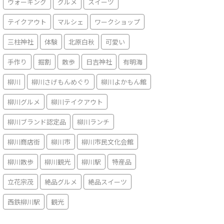
ウォーキング
グルメ
スイーツ
テイクアウト
マルシェ
ワークショップ
三柱神社
体験
北原白秋
可愛い
手作り
掘割
散歩
日吉神社
有明海
柳川
柳川さげもんめぐり
柳川よかもん館
柳川グルメ
柳川テイクアウト
柳川ブランド認定品
柳川ランチ
柳川商店街
柳川市
柳川市民文化会館
柳川散歩
柳川観光
柳川駅
特産品
立花宗茂
絶品グルメ
絶品スイーツ
西鉄柳川駅
観光