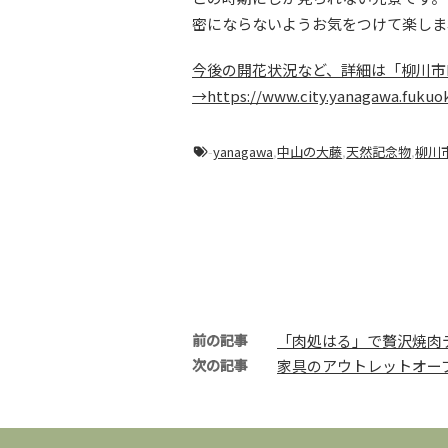
密にならないようお気をつけて楽しま
今後の開花状況など、詳細は「柳川市
→https://www.city.yanagawa.fukuo
-
yanagawa
,
中山の大藤
,
天然記念物
,
柳川
前の記事
「肉処はる」で贅沢焼肉
次の記事
家具のアウトレットオー