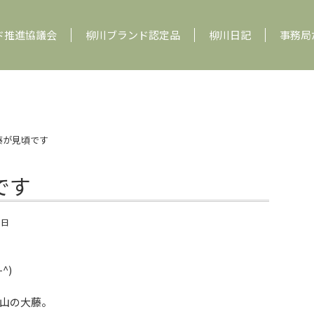
ド推進協議会
柳川ブランド認定品
柳川日記
事務局
藤が見頃です
です
8日
^)
山の大藤。