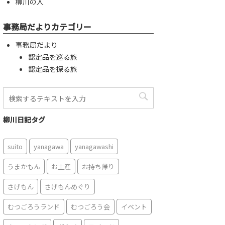
柳川の人
事務局だよりカテゴリー
事務局だより
認定品を巡る旅
認定品を探る旅
柳川日記タグ
suito
yanagawa
yanagawashi
うまかもん
お土産
お持ち帰り
さげもん
さげもんめぐり
むつごろうランド
むつごろう会
イベント