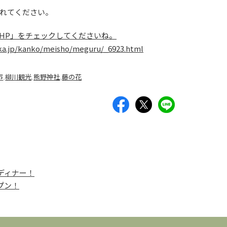
れてください。
HP」をチェックしてくださいね。
ka.jp/kanko/meisho/meguru/_6923.html
市
,
柳川観光
,
熊野神社
,
藤の花
ディナー！
プン！