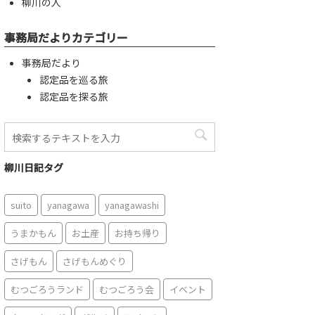
柳川の人
事務局だよりカテゴリー
事務局だより
認定品を巡る旅
認定品を探る旅
柳川日記タグ
suito
yanagawa
yanagawashi
うまかもん
お土産
お持ち帰り
さげもん
さげもんめぐり
むつごろうランド
むつごろう会
イベント