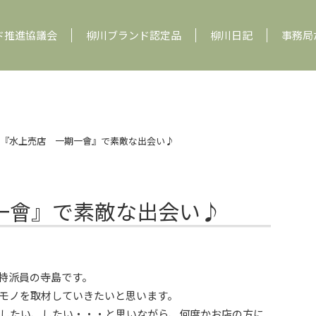
ド推進協議会
柳川ブランド認定品
柳川日記
事務局
『水上売店 一期一會』で素敵な出会い♪
一會』で素敵な出会い♪
特派員の寺島です。
モノを取材していきたいと思います。
したい、したい・・・と思いながら、何度かお店の方に