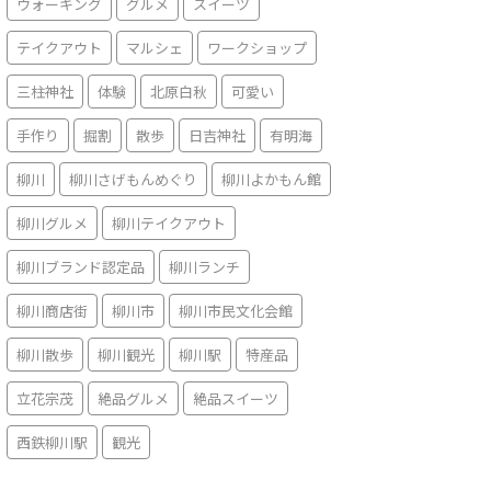
ウォーキング
グルメ
スイーツ
テイクアウト
マルシェ
ワークショップ
三柱神社
体験
北原白秋
可愛い
手作り
掘割
散歩
日吉神社
有明海
柳川
柳川さげもんめぐり
柳川よかもん館
柳川グルメ
柳川テイクアウト
柳川ブランド認定品
柳川ランチ
柳川商店街
柳川市
柳川市民文化会館
柳川散歩
柳川観光
柳川駅
特産品
立花宗茂
絶品グルメ
絶品スイーツ
西鉄柳川駅
観光