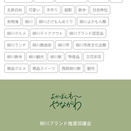
北原白秋
可愛い
手作り
掘割
散歩
日吉神社
有明海
柳川
柳川さげもんめぐり
柳川よかもん館
柳川グルメ
柳川テイクアウト
柳川ブランド認定品
柳川ランチ
柳川商店街
柳川市
柳川市民文化会館
柳川散歩
柳川観光
柳川駅
特産品
立花宗茂
絶品グルメ
絶品スイーツ
西鉄柳川駅
観光
柳川ブランド推進協議会