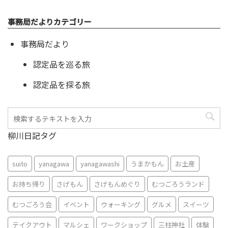
事務局だよりカテゴリー
事務局だより
認定品を巡る旅
認定品を探る旅
柳川日記タグ
suito
yanagawa
yanagawashi
うまかもん
お土産
お持ち帰り
さげもん
さげもんめぐり
むつごろうランド
むつごろう会
イベント
ウォーキング
グルメ
スイーツ
テイクアウト
マルシェ
ワークショップ
三柱神社
体験