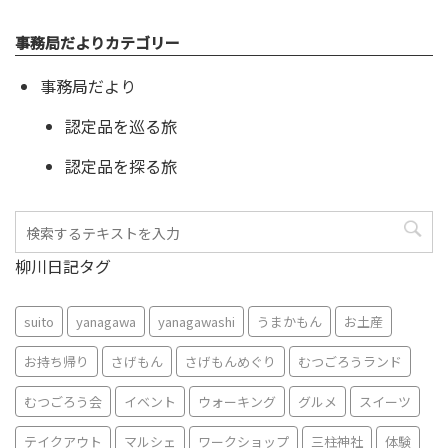
事務局だよりカテゴリー
事務局だより
認定品を巡る旅
認定品を探る旅
柳川日記タグ
suito
yanagawa
yanagawashi
うまかもん
お土産
お持ち帰り
さげもん
さげもんめぐり
むつごろうランド
むつごろう会
イベント
ウォーキング
グルメ
スイーツ
テイクアウト
マルシェ
ワークショップ
三柱神社
体験