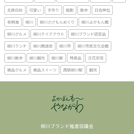
北原白秋
可愛い
手作り
掘割
散歩
日吉神社
有明海
柳川
柳川さげもんめぐり
柳川よかもん館
柳川グルメ
柳川テイクアウト
柳川ブランド認定品
柳川ランチ
柳川商店街
柳川市
柳川市民文化会館
柳川散歩
柳川観光
柳川駅
特産品
立花宗茂
絶品グルメ
絶品スイーツ
西鉄柳川駅
観光
柳川ブランド推進協議会