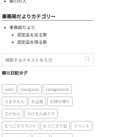
柳川の人
事務局だよりカテゴリー
事務局だより
認定品を巡る旅
認定品を探る旅
柳川日記タグ
suito
yanagawa
yanagawashi
うまかもん
お土産
お持ち帰り
さげもん
さげもんめぐり
むつごろうランド
むつごろう会
イベント