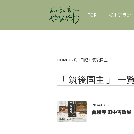
TOP
柳川ブラン
HOME
>
柳川日記
>
筑後国主
「 筑後国主 」 一
2024.02.16
眞勝寺 田中吉政展