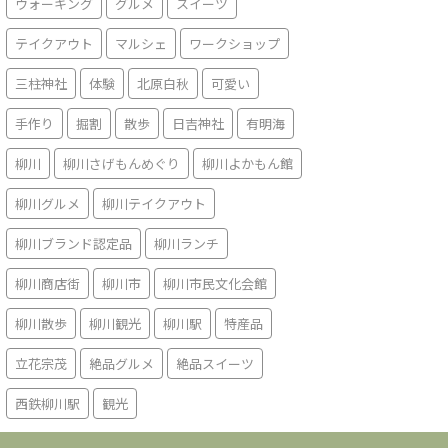
ウォーキング
グルメ
スイーツ
テイクアウト
マルシェ
ワークショップ
三柱神社
体験
北原白秋
可愛い
手作り
掘割
散歩
日吉神社
有明海
柳川
柳川さげもんめぐり
柳川よかもん館
柳川グルメ
柳川テイクアウト
柳川ブランド認定品
柳川ランチ
柳川商店街
柳川市
柳川市民文化会館
柳川散歩
柳川観光
柳川駅
特産品
立花宗茂
絶品グルメ
絶品スイーツ
西鉄柳川駅
観光