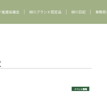
ド推進協議会
柳川ブランド認定品
柳川日記
事務局
覧
イベント情報