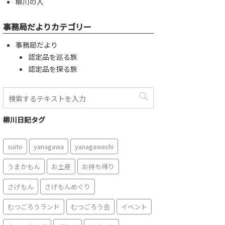
柳川の人
事務局だよりカテゴリー
事務局だより
認定品を巡る旅
認定品を探る旅
柳川日記タグ
suito
yanagawa
yanagawashi
うまかもん
お土産
お持ち帰り
さげもん
さげもんめぐり
むつごろうランド
むつごろう会
イベント