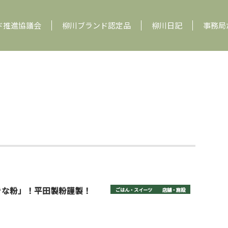
ド推進協議会
柳川ブランド認定品
柳川日記
事務局
きな粉」！平田製粉謹製！
ごはん・スイーツ
店舗・施設