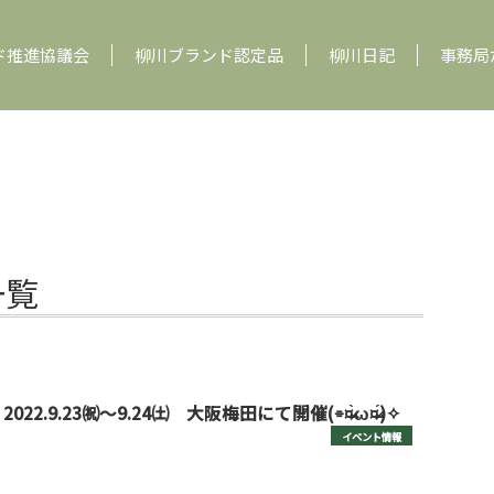
ド推進協議会
柳川ブランド認定品
柳川日記
事務局
一覧
.9.23㈷～9.24㈯ 大阪梅田にて開催(⌯¤̴̶̷̀ω¤̴̶̷́)✧
イベント情報