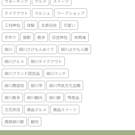
ウォーキング
グルメ
スイーツ
テイクアウト
マルシェ
ワークショップ
三柱神社
体験
北原白秋
可愛い
手作り
掘割
散歩
日吉神社
有明海
柳川
柳川さげもんめぐり
柳川よかもん館
柳川グルメ
柳川テイクアウト
柳川ブランド認定品
柳川ランチ
柳川商店街
柳川市
柳川市民文化会館
柳川散歩
柳川観光
柳川駅
特産品
立花宗茂
絶品グルメ
絶品スイーツ
西鉄柳川駅
観光