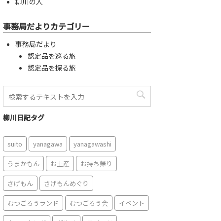
柳川の人
事務局だよりカテゴリー
事務局だより
認定品を巡る旅
認定品を探る旅
柳川日記タグ
suito
yanagawa
yanagawashi
うまかもん
お土産
お持ち帰り
さげもん
さげもんめぐり
むつごろうランド
むつごろう会
イベント