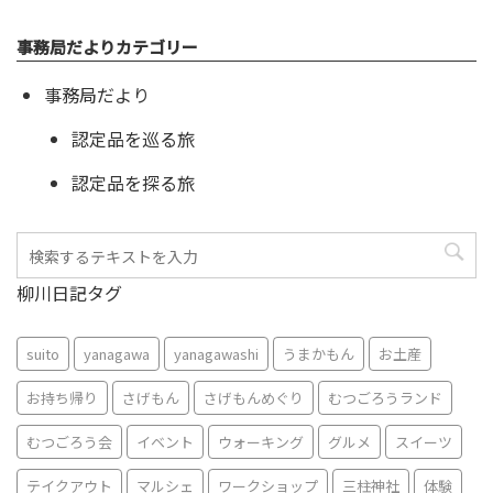
事務局だよりカテゴリー
事務局だより
認定品を巡る旅
認定品を探る旅
柳川日記タグ
suito
yanagawa
yanagawashi
うまかもん
お土産
お持ち帰り
さげもん
さげもんめぐり
むつごろうランド
むつごろう会
イベント
ウォーキング
グルメ
スイーツ
テイクアウト
マルシェ
ワークショップ
三柱神社
体験