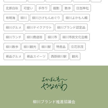
北原白秋
可愛い
手作り
掘割
散歩
日吉神社
有明海
柳川
柳川さげもんめぐり
柳川よかもん館
柳川グルメ
柳川テイクアウト
柳川ブランド認定品
柳川ランチ
柳川商店街
柳川市
柳川市民文化会館
柳川散歩
柳川観光
柳川駅
特産品
立花宗茂
絶品グルメ
絶品スイーツ
西鉄柳川駅
観光
柳川ブランド推進協議会