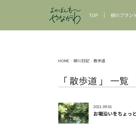
TOP
柳川ブラン
HOME
>
柳川日記
>
散歩道
「 散歩道 」 一覧
2021.09.01
お堀沿いをちょっ