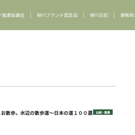
ド推進協議会
柳川ブランド認定品
柳川日記
事務局
とお散歩。水辺の散歩道〜日本の道１００選
伝統・風景