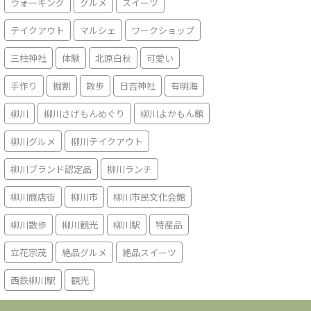
ウォーキング
グルメ
スイーツ
テイクアウト
マルシェ
ワークショップ
三柱神社
体験
北原白秋
可愛い
手作り
掘割
散歩
日吉神社
有明海
柳川
柳川さげもんめぐり
柳川よかもん館
柳川グルメ
柳川テイクアウト
柳川ブランド認定品
柳川ランチ
柳川商店街
柳川市
柳川市民文化会館
柳川散歩
柳川観光
柳川駅
特産品
立花宗茂
絶品グルメ
絶品スイーツ
西鉄柳川駅
観光