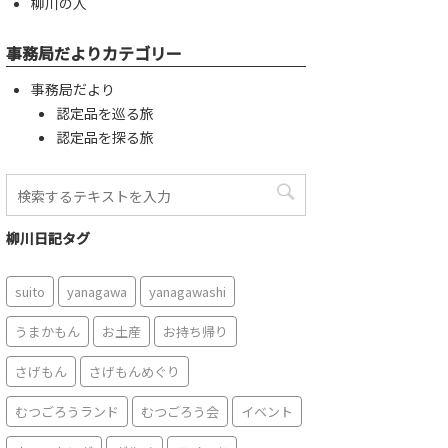
柳川の人
事務局だよりカテゴリー
事務局だより
認定品を巡る旅
認定品を探る旅
柳川日記タグ
suito
yanagawa
yanagawashi
うまかもん
お土産
お持ち帰り
さげもん
さげもんめぐり
むつごろうランド
むつごろう会
イベント