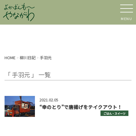
MENU
HOME
>
柳川日記
>
手羽元
「 手羽元 」 一覧
2021.02.05
“幸のとり”で唐揚げをテイクアウト！
ごはん・スイーツ