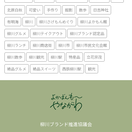
北原白秋
可愛い
手作り
掘割
散歩
日吉神社
有明海
柳川
柳川さげもんめぐり
柳川よかもん館
柳川グルメ
柳川テイクアウト
柳川ブランド認定品
柳川ランチ
柳川商店街
柳川市
柳川市民文化会館
柳川散歩
柳川観光
柳川駅
特産品
立花宗茂
絶品グルメ
絶品スイーツ
西鉄柳川駅
観光
柳川ブランド推進協議会