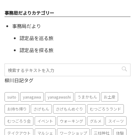
事務局だよりカテゴリー
事務局だより
認定品を巡る旅
認定品を探る旅
柳川日記タグ
suito
yanagawa
yanagawashi
うまかもん
お土産
お持ち帰り
さげもん
さげもんめぐり
むつごろうランド
むつごろう会
イベント
ウォーキング
グルメ
スイーツ
テイクアウト
マルシェ
ワークショップ
三柱神社
体験