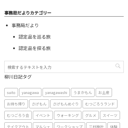
事務局だよりカテゴリー
事務局だより
認定品を巡る旅
認定品を探る旅
柳川日記タグ
suito
yanagawa
yanagawashi
うまかもん
お土産
お持ち帰り
さげもん
さげもんめぐり
むつごろうランド
むつごろう会
イベント
ウォーキング
グルメ
スイーツ
テイクアウト
マルシェ
ワークショップ
三柱神社
体験