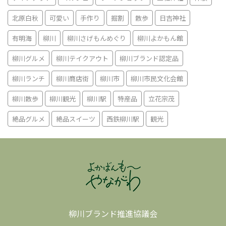
北原白秋
可愛い
手作り
掘割
散歩
日吉神社
有明海
柳川
柳川さげもんめぐり
柳川よかもん館
柳川グルメ
柳川テイクアウト
柳川ブランド認定品
柳川ランチ
柳川商店街
柳川市
柳川市民文化会館
柳川散歩
柳川観光
柳川駅
特産品
立花宗茂
絶品グルメ
絶品スイーツ
西鉄柳川駅
観光
柳川ブランド推進協議会