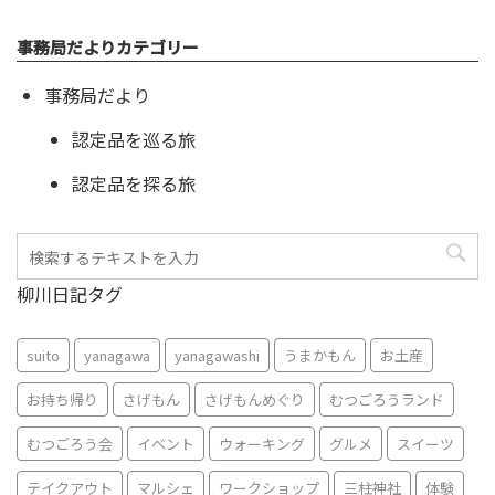
事務局だよりカテゴリー
事務局だより
認定品を巡る旅
認定品を探る旅
柳川日記タグ
suito
yanagawa
yanagawashi
うまかもん
お土産
お持ち帰り
さげもん
さげもんめぐり
むつごろうランド
むつごろう会
イベント
ウォーキング
グルメ
スイーツ
テイクアウト
マルシェ
ワークショップ
三柱神社
体験