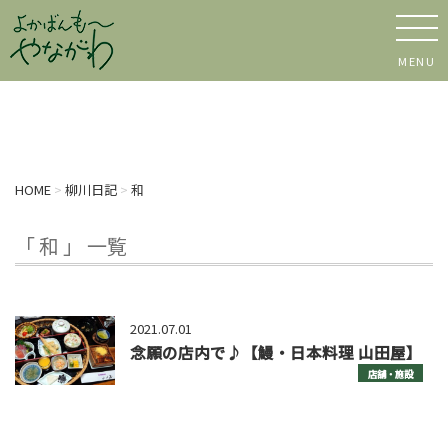
MENU
HOME
>
柳川日記
>
和
「 和 」 一覧
2021.07.01
念願の店内で♪【鰻・日本料理 山田屋】
店舗・施設