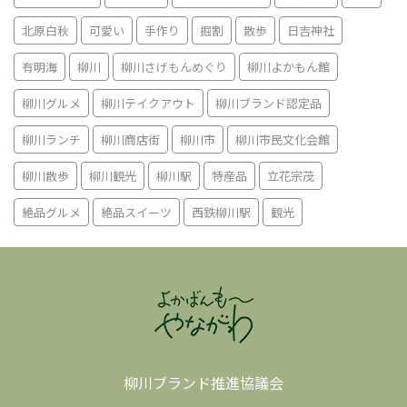
北原白秋
可愛い
手作り
掘割
散歩
日吉神社
有明海
柳川
柳川さげもんめぐり
柳川よかもん館
柳川グルメ
柳川テイクアウト
柳川ブランド認定品
柳川ランチ
柳川商店街
柳川市
柳川市民文化会館
柳川散歩
柳川観光
柳川駅
特産品
立花宗茂
絶品グルメ
絶品スイーツ
西鉄柳川駅
観光
柳川ブランド推進協議会