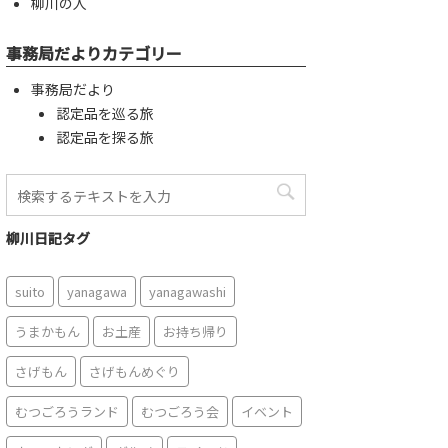
柳川の人
事務局だよりカテゴリー
事務局だより
認定品を巡る旅
認定品を探る旅
柳川日記タグ
suito
yanagawa
yanagawashi
うまかもん
お土産
お持ち帰り
さげもん
さげもんめぐり
むつごろうランド
むつごろう会
イベント