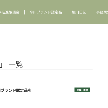
ド推進協議会
柳川ブランド認定品
柳川日記
事務局
」 一覧
川ブランド認定品を
店舗・施設