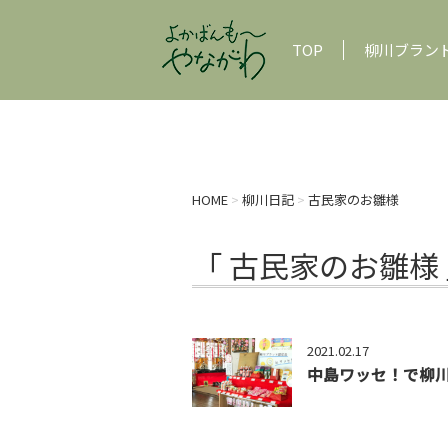
TOP
柳川ブラン
HOME
>
柳川日記
>
古民家のお雛様
「 古民家のお雛様 
2021.02.17
中島ワッセ！で柳