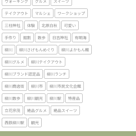
ウォーキング
グルメ
スイーツ
テイクアウト
マルシェ
ワークショップ
三柱神社
体験
北原白秋
可愛い
手作り
掘割
散歩
日吉神社
有明海
柳川
柳川さげもんめぐり
柳川よかもん館
柳川グルメ
柳川テイクアウト
柳川ブランド認定品
柳川ランチ
柳川商店街
柳川市
柳川市民文化会館
柳川散歩
柳川観光
柳川駅
特産品
立花宗茂
絶品グルメ
絶品スイーツ
西鉄柳川駅
観光