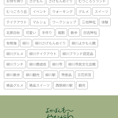
お持ち帰り
さげもん
さげもんめぐり
むつごろうランド
むつごろう会
イベント
ウォーキング
グルメ
スイーツ
テイクアウト
マルシェ
ワークショップ
三柱神社
体験
北原白秋
可愛い
手作り
掘割
散歩
日吉神社
有明海
柳川
柳川さげもんめぐり
柳川よかもん館
柳川グルメ
柳川テイクアウト
柳川ブランド認定品
柳川ランチ
柳川商店街
柳川市
柳川市民文化会館
柳川散歩
柳川観光
柳川駅
特産品
立花宗茂
絶品グルメ
絶品スイーツ
西鉄柳川駅
観光