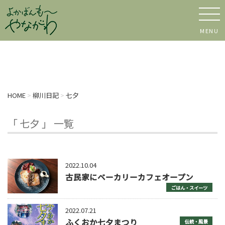
MENU
HOME
>
柳川日記
>
七夕
「 七夕 」 一覧
2022.10.04
古民家にベーカリーカフェオープン
ごはん・スイーツ
2022.07.21
ふくおか七夕まつり
伝統・風景